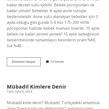
kadar devam sütü içebilir. Bebek porsiyonları ne
kadar olmalı? Bebekler 4. ayda anne sütüyle
beslenmelidir. Anne sütü alamayan bebekler için 3.
ayda olduğu gibi günde 5-6 kez 175-200 ml’lik
porsiyonlar halinde bebek maması önerilir. 15 aylık
bebek ne kadar yemek yemeli? 15 aylık bebeğinizin
beslenmesinde tamamlayıcı besinlerin oranı %60,
süt %40…
16
Devamını okuyun
10 Yorum
Aylık
Bebek
Porsiyonu
Ne
Kadar
Mübadil Kimlere Denir
Olmalı
Tarih: Eylül 8, 2024
Mübadil kime denir? Mubadil, Türkçedeki anlamına
göre “başkasıyla yer değiştirmiş” anlamına gelir.