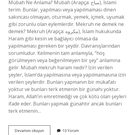
Mübah Ne Anlama? Mubah (Arapça: مباح), İslami
terim. Bunlar, yapılması veya yapılmaması dinen
sakıncası olmayan, oturmak, yemek, içmek, uyumak
gibi zorunlu olan eylemlerdir. Mekruh ne demek ne
demek? Mekruh (Arapça: مكروه), İslam hukukunda
Haram gibi kesin ve bağlayıcı olmasa da
yapılmaması gereken bir şeydir. Davranışlarından
sorumludur. Kelimenin tam anlamıyla, “hoş
görülmeyen veya beğenilmeyen bir şey” anlamına
gelir. Mübah mekruh haram nedir? İzin verilen
şeyler, İslam’da yapılmasına veya yapılmamasına izin
verilen şeylerdir. Bunları yapmanın bir mükafatı
yoktur ve bunları terk etmenin bir günahı yoktur.
Haram, Allah’ın emretmediği ve çok kötü olan şeyleri
ifade eder. Bunları yapmak günahtır ancak bunları
terk etmenin…
Mübah
Devamını okuyun
10 Yorum