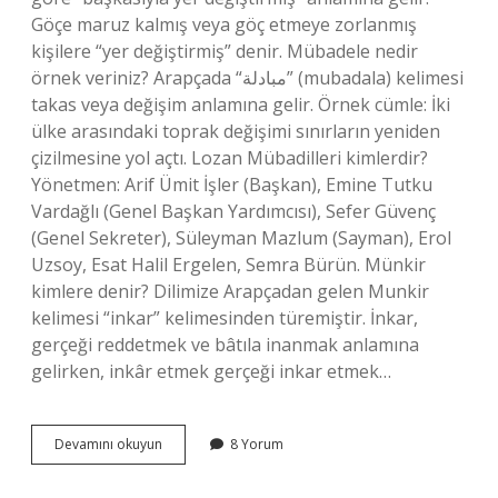
Göçe maruz kalmış veya göç etmeye zorlanmış
kişilere “yer değiştirmiş” denir. Mübadele nedir
örnek veriniz? Arapçada “مبادلة” (mubadala) kelimesi
takas veya değişim anlamına gelir. Örnek cümle: İki
ülke arasındaki toprak değişimi sınırların yeniden
çizilmesine yol açtı. Lozan Mübadilleri kimlerdir?
Yönetmen: Arif Ümit İşler (Başkan), Emine Tutku
Vardağlı (Genel Başkan Yardımcısı), Sefer Güvenç
(Genel Sekreter), Süleyman Mazlum (Sayman), Erol
Uzsoy, Esat Halil Ergelen, Semra Bürün. Münkir
kimlere denir? Dilimize Arapçadan gelen Munkir
kelimesi “inkar” kelimesinden türemiştir. İnkar,
gerçeği reddetmek ve bâtıla inanmak anlamına
gelirken, inkâr etmek gerçeği inkar etmek…
Mübadil
Devamını okuyun
8 Yorum
Kimlere
Denir