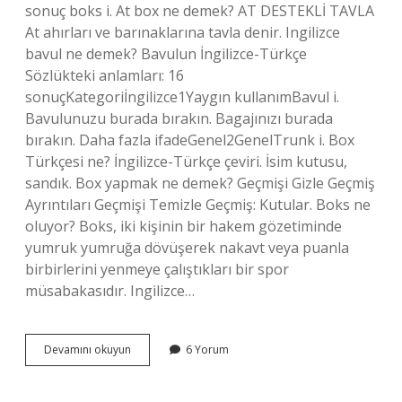
sonuç boks i. At box ne demek? AT DESTEKLİ TAVLA
At ahırları ve barınaklarına tavla denir. Ingilizce
bavul ne demek? Bavulun İngilizce-Türkçe
Sözlükteki anlamları: 16
sonuçKategoriİngilizce1Yaygın kullanımBavul i.
Bavulunuzu burada bırakın. Bagajınızı burada
bırakın. Daha fazla ifadeGenel2GenelTrunk i. Box
Türkçesi ne? İngilizce-Türkçe çeviri. İsim kutusu,
sandık. Box yapmak ne demek? Geçmişi Gizle Geçmiş
Ayrıntıları Geçmişi Temizle Geçmiş: Kutular. Boks ne
oluyor? Boks, iki kişinin bir hakem gözetiminde
yumruk yumruğa dövüşerek nakavt veya puanla
birbirlerini yenmeye çalıştıkları bir spor
müsabakasıdır. Ingilizce…
İNgilizcede
Devamını okuyun
6 Yorum
Boxes
Ne
Anlama