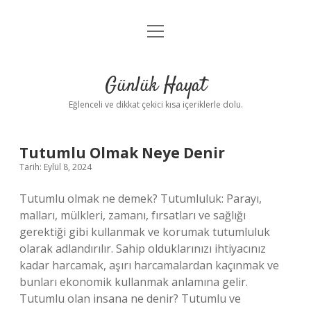
menüyü
Anasayfa
aç
Gizlilik Politikası
Günlük Hayat
Yasal Uyarı
Eğlenceli ve dikkat çekici kısa içeriklerle dolu.
Hakkımızda
Günlük
Tutumlu Olmak Neye Denir
Tarih: Eylül 8, 2024
Hayat
Tutumlu olmak ne demek? Tutumluluk: Parayı,
Yazılar
malları, mülkleri, zamanı, fırsatları ve sağlığı
gerektiği gibi kullanmak ve korumak tutumluluk
olarak adlandırılır. Sahip olduklarınızı ihtiyacınız
kadar harcamak, aşırı harcamalardan kaçınmak ve
bunları ekonomik kullanmak anlamına gelir.
Tutumlu olan insana ne denir? Tutumlu ve