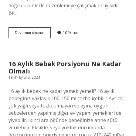
doğru ürünlerle düzenlemeye çalışmak en iyisidir.
Bir…
Yağlı
Devamını okuyun
10 Yorum
Cildin
Özellikleri
Nelerdir
16 Aylık Bebek Porsiyonu Ne Kadar
Olmalı
Tarih: Eylül 8, 2024
16 aylık bebek ne kadar yemek yemeli? 16 aylık
bebeğiniz yaklaşık 100-150 ml çorba içebilir. Ayrıca,
çok yağlı veya tuzlu olmayan ve ayına uygun
sebzelerden yapılmış diğer ev yapımı yemekleri de
yiyebilir. İkinci ara öğünde bebeğinize anne sütü
verilebilir. Eksiklik veya yokluk durumunda,
doktorunuzun önerisine göre, çocuk 210-240 ml’ye