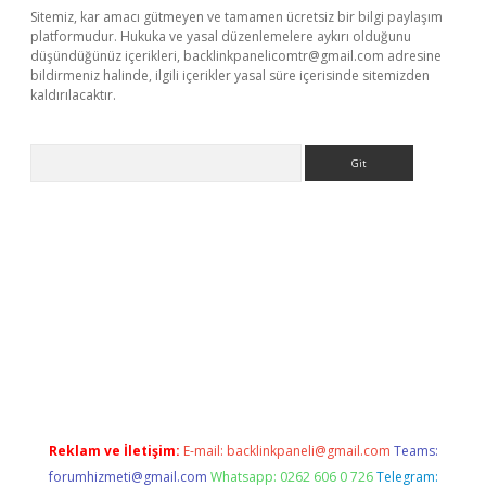
Sitemiz, kar amacı gütmeyen ve tamamen ücretsiz bir bilgi paylaşım
platformudur. Hukuka ve yasal düzenlemelere aykırı olduğunu
düşündüğünüz içerikleri,
backlinkpanelicomtr@gmail.com
adresine
bildirmeniz halinde, ilgili içerikler yasal süre içerisinde sitemizden
kaldırılacaktır.
Arama
texper.xyz
Reklam ve İletişim:
E-mail:
backlinkpaneli@gmail.com
Teams:
forumhizmeti@gmail.com
Whatsapp: 0262 606 0 726
Telegram: