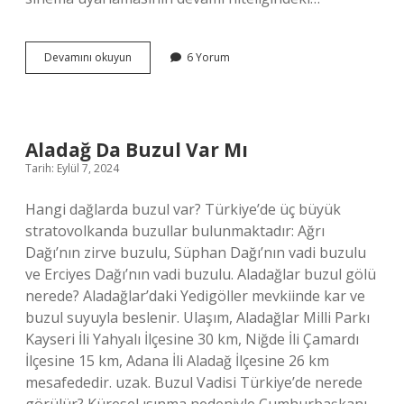
Cinnet
Devamını okuyun
6 Yorum
Filmi
Ne
Anlatmak
Istiyor
Aladağ Da Buzul Var Mı
Tarih: Eylül 7, 2024
Hangi dağlarda buzul var? Türkiye’de üç büyük
stratovolkanda buzullar bulunmaktadır: Ağrı
Dağı’nın zirve buzulu, Süphan Dağı’nın vadi buzulu
ve Erciyes Dağı’nın vadi buzulu. Aladağlar buzul gölü
nerede? Aladağlar’daki Yedigöller mevkiinde kar ve
buzul suyuyla beslenir. Ulaşım, Aladağlar Milli Parkı
Kayseri İli Yahyalı İlçesine 30 km, Niğde İli Çamardı
İlçesine 15 km, Adana İli Aladağ İlçesine 26 km
mesafededir. uzak. Buzul Vadisi Türkiye’de nerede