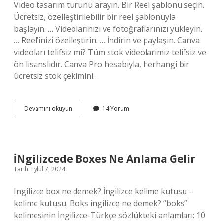
Video tasarım türünü arayın. Bir Reel şablonu seçin.
Ücretsiz, özelleştirilebilir bir reel şablonuyla
başlayın. … Videolarınızı ve fotoğraflarınızı yükleyin.
… Reel’inizi özelleştirin. … İndirin ve paylaşın. Canva
videoları telifsiz mi? Tüm stok videolarımız telifsiz ve
ön lisanslıdır. Canva Pro hesabıyla, herhangi bir
ücretsiz stok çekimini…
Canva
Devamını okuyun
14 Yorum
Tanıtım
Videosu
Nasıl
Yapılır
İNgilizcede Boxes Ne Anlama Gelir
Tarih: Eylül 7, 2024
Ingilizce box ne demek? İngilizce kelime kutusu –
kelime kutusu. Boks ingilizce ne demek? “boks”
kelimesinin İngilizce-Türkçe sözlükteki anlamları: 10