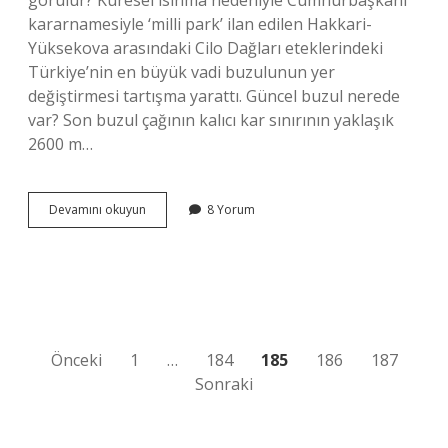
görülür? Küresel ısınma nedeniyle Cumhurbaşkanı
kararnamesiyle ‘milli park’ ilan edilen Hakkari-
Yüksekova arasındaki Cilo Dağları eteklerindeki
Türkiye’nin en büyük vadi buzulunun yer
değiştirmesi tartışma yarattı. Güncel buzul nerede
var? Son buzul çağının kalıcı kar sınırının yaklaşık
2600 m…
Aladağ
Devamını okuyun
8 Yorum
Da
Buzul
Var
Mı
Yazı
Önceki
1
…
184
185
186
187
Sonraki
sayfalaması