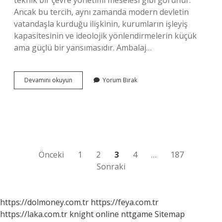
teknik bir çevre yönetimi meselesi gibi görünür.
Ancak bu tercih, aynı zamanda modern devletin
vatandaşla kurduğu ilişkinin, kurumların işleyiş
kapasitesinin ve ideolojik yönlendirmelerin küçük
ama güçlü bir yansımasıdır. Ambalaj…
Ambalajlar
Devamını okuyun
Yorum Bırak
hangi
geri
dönüşüm
kutusuna
atılır
?
Yazı
Önceki
1
2
3
4
…
187
Sonraki
sayfalaması
https://dolmoney.com.tr
https://feya.com.tr
https://laka.com.tr
knight online
nttgame
Sitemap