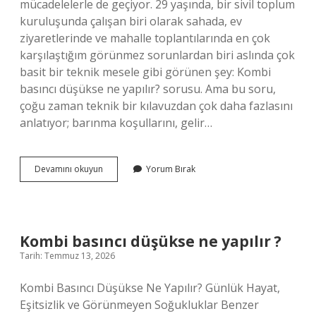
mücadelelerle de geçiyor. 29 yaşında, bir sivil toplum
kuruluşunda çalışan biri olarak sahada, ev
ziyaretlerinde ve mahalle toplantılarında en çok
karşılaştığım görünmez sorunlardan biri aslında çok
basit bir teknik mesele gibi görünen şey: Kombi
basıncı düşükse ne yapılır? sorusu. Ama bu soru,
çoğu zaman teknik bir kılavuzdan çok daha fazlasını
anlatıyor; barınma koşullarını, gelir…
Kombi
Devamını okuyun
Yorum Bırak
basıncı
düşükse
ne
yapılır
?
Kombi basıncı düşükse ne yapılır ?
Tarih: Temmuz 13, 2026
Kombi Basıncı Düşükse Ne Yapılır? Günlük Hayat,
Eşitsizlik ve Görünmeyen Soğukluklar Benzer