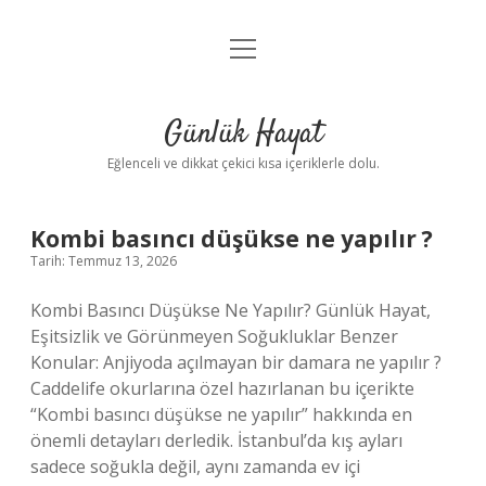
menüyü
Anasayfa
aç
Gizlilik Politikası
Günlük Hayat
Yasal Uyarı
Eğlenceli ve dikkat çekici kısa içeriklerle dolu.
Hakkımızda
Günlük
Kombi basıncı düşükse ne yapılır ?
Tarih: Temmuz 13, 2026
Hayat
Kombi Basıncı Düşükse Ne Yapılır? Günlük Hayat,
Yazılar
Eşitsizlik ve Görünmeyen Soğukluklar Benzer
Konular: Anjiyoda açılmayan bir damara ne yapılır ?
Caddelife okurlarına özel hazırlanan bu içerikte
“Kombi basıncı düşükse ne yapılır” hakkında en
önemli detayları derledik. İstanbul’da kış ayları
sadece soğukla değil, aynı zamanda ev içi