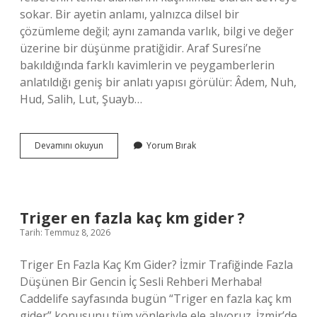
sokar. Bir ayetin anlamı, yalnızca dilsel bir
çözümleme değil; aynı zamanda varlık, bilgi ve değer
üzerine bir düşünme pratiğidir. Araf Suresi’ne
bakıldığında farklı kavimlerin ve peygamberlerin
anlatıldığı geniş bir anlatı yapısı görülür: Âdem, Nuh,
Hud, Salih, Lut, Şuayb…
Araf
Devamını okuyun
Yorum Bırak
suresinde
en
fazla
bahsedilen
kavmin
Triger en fazla kaç km gider ?
peygamberi
Tarih: Temmuz 8, 2026
kimdir
?
Triger En Fazla Kaç Km Gider? İzmir Trafiğinde Fazla
Düşünen Bir Gencin İç Sesli Rehberi Merhaba!
Caddelife sayfasında bugün “Triger en fazla kaç km
gider” konusunu tüm yönleriyle ele alıyoruz. İzmir’de