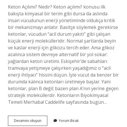
Keton Açılımı? Nedir? Keton açılımı? konusu ilk
bakışta kimyasal bir terim gibi dursa da aslında
insan vücudunun enerji yönetiminde oldukça kritik
bir mekanizmayı anlatır. Basitçe söylemek gerekirse
ketonlar, vücudun “acil durum yakıtı” gibi çalışan
küçük enerji molekülleridir. Normal şartlarda beyin
ve kaslar enerji için glikozu tercih eder. Ama glikoz
azalınca sistem devreye alternatif bir yol sokar:
yağlardan keton üretimi. Eskişehir’de sabahları
tramvaya yetişmeye çalışırken yaşadığımız o “acil
enerji ihtiyacı” hissini düşün. İşte vücut da benzer bir
durumda kalınca ketonları üretmeye başlar. Yani
ketonlar, plan B değil; bazen plan A’nın yerine geçen
stratejik moleküllerdir. Ketonların Biyokimyasal
Temeli Merhaba! Caddelife sayfasında bugün…
Keton
Devamını okuyun
Yorum Bırak
açılımı