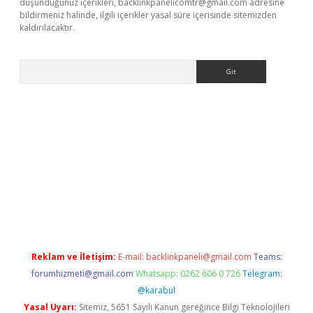
düşündüğünüz içerikleri,
backlinkpanelicomtr@gmail.com
adresine
bildirmeniz halinde, ilgili içerikler yasal süre içerisinde sitemizden
kaldırılacaktır.
Arama
xper.xyz
Reklam ve İletişim:
E-mail:
backlinkpaneli@gmail.com
Teams:
forumhizmeti@gmail.com
Whatsapp: 0262 606 0 726
Telegram:
@karabul
Yasal Uyarı:
Sitemiz, 5651 Sayılı Kanun gereğince Bilgi Teknolojileri