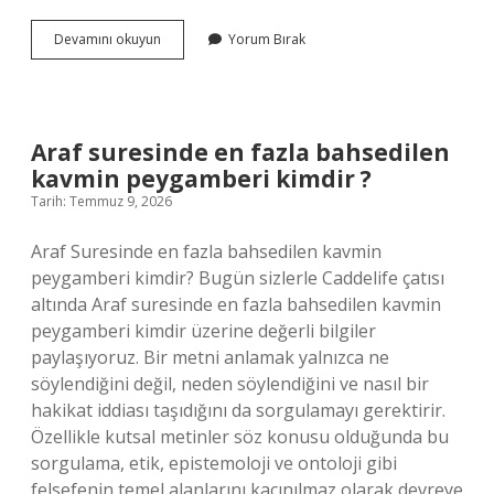
2025’te
Devamını okuyun
Yorum Bırak
dizel
ne
kadar
olacak
?
Araf suresinde en fazla bahsedilen
kavmin peygamberi kimdir ?
Tarih: Temmuz 9, 2026
Araf Suresinde en fazla bahsedilen kavmin
peygamberi kimdir? Bugün sizlerle Caddelife çatısı
altında Araf suresinde en fazla bahsedilen kavmin
peygamberi kimdir üzerine değerli bilgiler
paylaşıyoruz. Bir metni anlamak yalnızca ne
söylendiğini değil, neden söylendiğini ve nasıl bir
hakikat iddiası taşıdığını da sorgulamayı gerektirir.
Özellikle kutsal metinler söz konusu olduğunda bu
sorgulama, etik, epistemoloji ve ontoloji gibi
felsefenin temel alanlarını kaçınılmaz olarak devreye