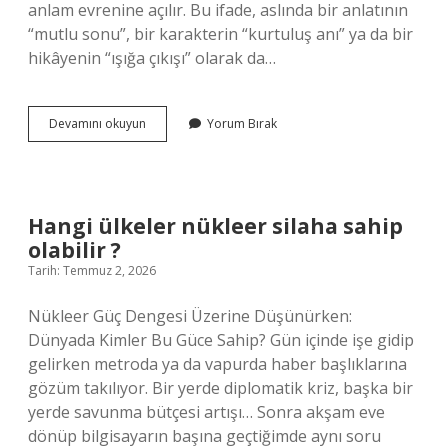
anlam evrenine açılır. Bu ifade, aslında bir anlatının
“mutlu sonu”, bir karakterin “kurtuluş anı” ya da bir
hikâyenin “ışığa çıkışı” olarak da…
Amel
Devamını okuyun
Yorum Bırak
defteri
sağdan
verilenlere
ne
denir
Hangi ülkeler nükleer silaha sahip
?
olabilir ?
Tarih: Temmuz 2, 2026
Nükleer Güç Dengesi Üzerine Düşünürken:
Dünyada Kimler Bu Güce Sahip? Gün içinde işe gidip
gelirken metroda ya da vapurda haber başlıklarına
gözüm takılıyor. Bir yerde diplomatik kriz, başka bir
yerde savunma bütçesi artışı… Sonra akşam eve
dönüp bilgisayarın başına geçtiğimde aynı soru