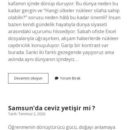
kafamın içinde dönüp duruyor: Bu dünya neden bu
kadar gergin ve “Hangi ülkeler nükleer silaha sahip
olabilir?” sorusu neden hâlâ bu kadar önemli? İnsan
bazen kendi gündelik hayatıyla dünya siyaseti
arasındaki uçurumu hissediyor. Sabah ofiste Excel
dosyalarıyla uğraşırken, akşam haberlerde nükleer
caydırıcılık konuşuluyor. Garip bir kontrast var
burada. Sanki iki farklı gezegende yaşıyoruz ama
aslında aynı dünyanın içindeyiz.…
Hangi
Devamını okuyun
Yorum Bırak
ülkeler
nükleer
silaha
sahip
olabilir
Samsun’da ceviz yetişir mi ?
?
Tarih: Temmuz 2, 2026
Öğrenmenin dönüştürücü gücü, doğayı anlamaya