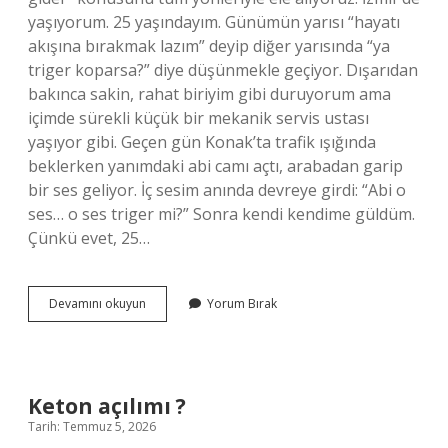
yaşıyorum. 25 yaşındayım. Günümün yarısı “hayatı
akışına bırakmak lazım” deyip diğer yarısında “ya
triger koparsa?” diye düşünmekle geçiyor. Dışarıdan
bakınca sakin, rahat biriyim gibi duruyorum ama
içimde sürekli küçük bir mekanik servis ustası
yaşıyor gibi. Geçen gün Konak’ta trafik ışığında
beklerken yanımdaki abi camı açtı, arabadan garip
bir ses geliyor. İç sesim anında devreye girdi: “Abi o
ses… o ses triger mi?” Sonra kendi kendime güldüm.
Çünkü evet, 25…
Triger
Devamını okuyun
Yorum Bırak
en
fazla
kaç
km
gider
Keton açılımı ?
?
Tarih: Temmuz 5, 2026