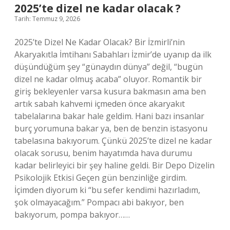
?
2025’te dizel ne kadar olacak ?
Tarih: Temmuz 9, 2026
2025’te Dizel Ne Kadar Olacak? Bir İzmirli’nin
Akaryakıtla İmtihanı Sabahları İzmir’de uyanıp da ilk
düşündüğüm şey “günaydın dünya” değil, “bugün
dizel ne kadar olmuş acaba” oluyor. Romantik bir
giriş bekleyenler varsa kusura bakmasın ama ben
artık sabah kahvemi içmeden önce akaryakıt
tabelalarına bakar hale geldim. Hani bazı insanlar
burç yorumuna bakar ya, ben de benzin istasyonu
tabelasına bakıyorum. Çünkü 2025’te dizel ne kadar
olacak sorusu, benim hayatımda hava durumu
kadar belirleyici bir şey haline geldi. Bir Depo Dizelin
Psikolojik Etkisi Geçen gün benzinliğe girdim.
İçimden diyorum ki “bu sefer kendimi hazırladım,
şok olmayacağım.” Pompacı abi bakıyor, ben
bakıyorum, pompa bakıyor……