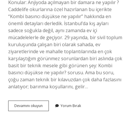
Konular: Anjiyoda açılmayan bir damara ne yapılır ?
Caddelife okurlarına özel hazırlanan bu içerikte
“Kombi basıncı düşükse ne yapılır” hakkında en
önemli detayları derledik. İstanbul’da kış ayları
sadece soğukla değil, aynı zamanda ev içi
mücadelelerle de geçiyor. 29 yaşında, bir sivil toplum
kuruluşunda çalışan biri olarak sahada, ev
ziyaretlerinde ve mahalle toplantılarında en çok
karşılaştığım görünmez sorunlardan biri aslında çok
basit bir teknik mesele gibi görünen şey: Kombi
basıncı düşükse ne yapılır? sorusu. Ama bu soru,
çoğu zaman teknik bir kılavuzdan çok daha fazlasını
anlatıyor; barınma koşullarını, gelir…
Kombi
Devamını okuyun
Yorum Bırak
basıncı
düşükse
ne
yapılır