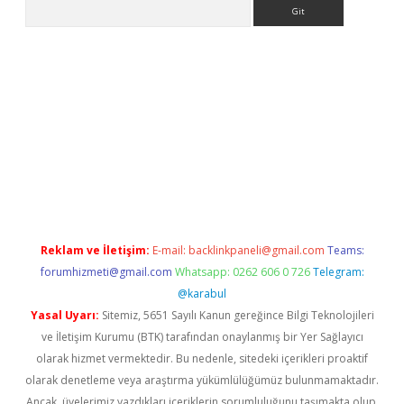
Arama
tci giriş
betexper.xyz
Reklam ve İletişim:
E-mail:
backlinkpaneli@gmail.com
Teams:
forumhizmeti@gmail.com
Whatsapp: 0262 606 0 726
Telegram:
@karabul
Yasal Uyarı:
Sitemiz, 5651 Sayılı Kanun gereğince Bilgi Teknolojileri
ve İletişim Kurumu (BTK) tarafından onaylanmış bir Yer Sağlayıcı
olarak hizmet vermektedir. Bu nedenle, sitedeki içerikleri proaktif
olarak denetleme veya araştırma yükümlülüğümüz bulunmamaktadır.
Ancak, üyelerimiz yazdıkları içeriklerin sorumluluğunu taşımakta olup,