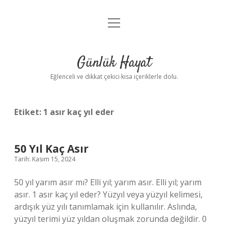
menüyü
Anasayfa
aç
Gizlilik Politikası
Günlük Hayat
Yasal Uyarı
Eğlenceli ve dikkat çekici kısa içeriklerle dolu.
Hakkımızda
Etiket:
1 asır kaç yıl eder
50 Yıl Kaç Asır
Tarih: Kasım 15, 2024
50 yıl yarım asır mı? Elli yıl; yarım asır. Elli yıl; yarım
asır. 1 asır kaç yıl eder? Yüzyıl veya yüzyıl kelimesi,
ardışık yüz yılı tanımlamak için kullanılır. Aslında,
yüzyıl terimi yüz yıldan oluşmak zorunda değildir. 0