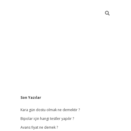
Sidebar
Son Yazılar
betci giriş
Kara gün dostu olmak ne demektir ?
Bipolar için hangi testler yapılır ?
Avans fiyat ne demek ?