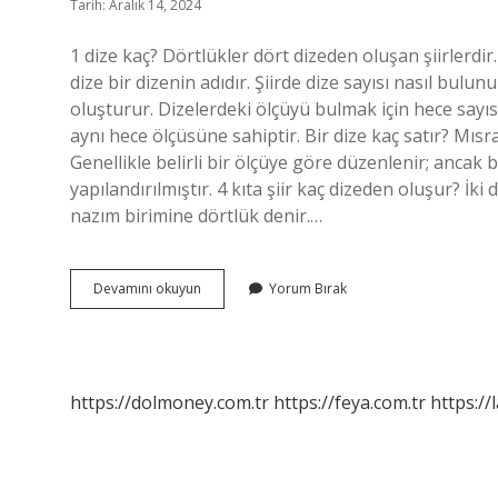
Tarih: Aralık 14, 2024
1 dize kaç? Dörtlükler dört dizeden oluşan şiirlerdir. 
dize bir dizenin adıdır. Şiirde dize sayısı nasıl bulunu
oluşturur. Dizelerdeki ölçüyü bulmak için hece sayısı
aynı hece ölçüsüne sahiptir. Bir dize kaç satır? Mısra 
Genellikle belirli bir ölçüye göre düzenlenir; ancak 
yapılandırılmıştır. 4 kıta şiir kaç dizeden oluşur? İ
nazım birimine dörtlük denir.…
Dize
Devamını okuyun
Yorum Bırak
Nasıl
Hesaplanır
https://dolmoney.com.tr
https://feya.com.tr
https://