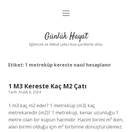
menüyü
Anasayfa
aç
Gizlilik Politikası
Günlük Hayat
Yasal Uyarı
Eğlenceli ve dikkat çekici kısa içeriklerle dolu.
Hakkımızda
Etiket:
1 metreküp kereste nasıl hesaplanır
1 M3 Kereste Kaç M2 Çatı
Tarih: Aralık 8, 2024
1 m3 kaç m2 eder? 1 metreküp (m3) kaç
metrekaredir (m2)? 1 metreküp, kenar uzunluğu 1
metre olan bir küpün hacmidir. Hacim birimi m³ iken,
alan birimi olduğu için m² birbirine dönüştürülemez.