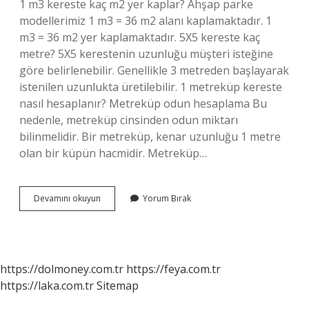
1 m3 kereste kaç m2 yer kaplar? Ahşap parke
modellerimiz 1 m3 = 36 m2 alanı kaplamaktadır. 1
m3 = 36 m2 yer kaplamaktadır. 5X5 kereste kaç
metre? 5X5 kerestenin uzunluğu müşteri isteğine
göre belirlenebilir. Genellikle 3 metreden başlayarak
istenilen uzunlukta üretilebilir. 1 metreküp kereste
nasıl hesaplanır? Metreküp odun hesaplama Bu
nedenle, metreküp cinsinden odun miktarı
bilinmelidir. Bir metreküp, kenar uzunluğu 1 metre
olan bir küpün hacmidir. Metreküp…
1
Devamını okuyun
Yorum Bırak
M3
Kereste
Kaç
M2
Çatı
https://dolmoney.com.tr
https://feya.com.tr
https://laka.com.tr
Sitemap