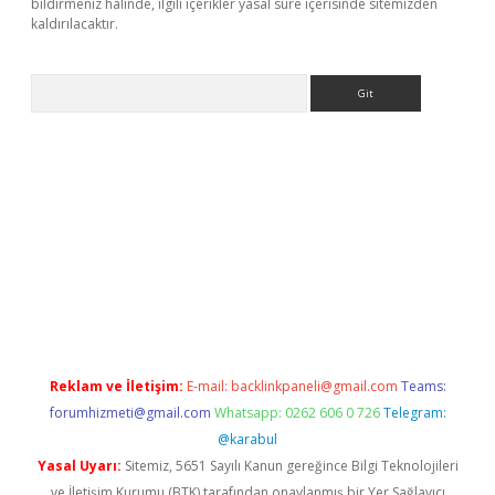
bildirmeniz halinde, ilgili içerikler yasal süre içerisinde sitemizden
kaldırılacaktır.
Arama
r.xyz
Reklam ve İletişim:
E-mail:
backlinkpaneli@gmail.com
Teams:
forumhizmeti@gmail.com
Whatsapp: 0262 606 0 726
Telegram:
@karabul
Yasal Uyarı:
Sitemiz, 5651 Sayılı Kanun gereğince Bilgi Teknolojileri
ve İletişim Kurumu (BTK) tarafından onaylanmış bir Yer Sağlayıcı