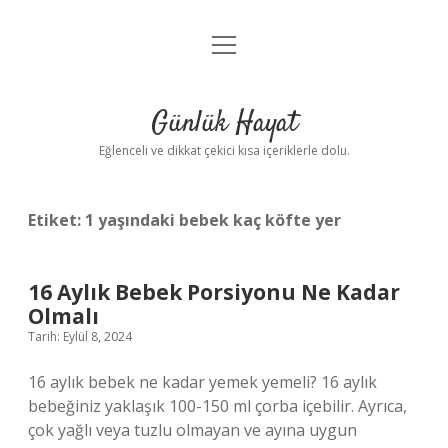
menüyü
Anasayfa
aç
Gizlilik Politikası
Günlük Hayat
Yasal Uyarı
Eğlenceli ve dikkat çekici kısa içeriklerle dolu.
Hakkımızda
Etiket:
1 yaşındaki bebek kaç köfte yer
16 Aylık Bebek Porsiyonu Ne Kadar
Olmalı
Tarih: Eylül 8, 2024
16 aylık bebek ne kadar yemek yemeli? 16 aylık
bebeğiniz yaklaşık 100-150 ml çorba içebilir. Ayrıca,
çok yağlı veya tuzlu olmayan ve ayına uygun