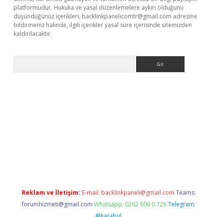
platformudur. Hukuka ve yasal düzenlemelere aykırı olduğunu
düşündüğünüz içerikleri,
backlinkpanelicomtr@gmail.com
adresine
bildirmeniz halinde, ilgili içerikler yasal süre içerisinde sitemizden
kaldırılacaktır.
Arama
etci giriş
betexper.xyz
Reklam ve İletişim:
E-mail:
backlinkpaneli@gmail.com
Teams:
forumhizmeti@gmail.com
Whatsapp: 0262 606 0 726
Telegram:
@karabul