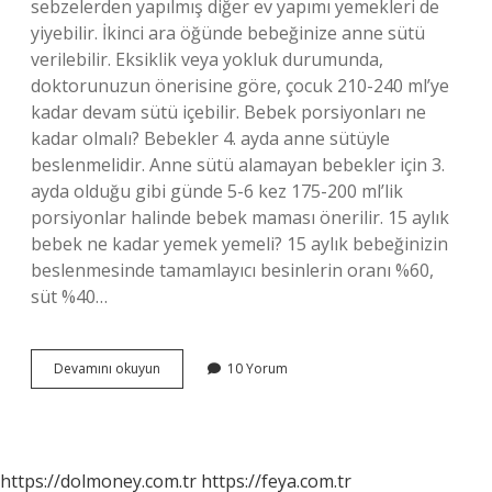
sebzelerden yapılmış diğer ev yapımı yemekleri de
yiyebilir. İkinci ara öğünde bebeğinize anne sütü
verilebilir. Eksiklik veya yokluk durumunda,
doktorunuzun önerisine göre, çocuk 210-240 ml’ye
kadar devam sütü içebilir. Bebek porsiyonları ne
kadar olmalı? Bebekler 4. ayda anne sütüyle
beslenmelidir. Anne sütü alamayan bebekler için 3.
ayda olduğu gibi günde 5-6 kez 175-200 ml’lik
porsiyonlar halinde bebek maması önerilir. 15 aylık
bebek ne kadar yemek yemeli? 15 aylık bebeğinizin
beslenmesinde tamamlayıcı besinlerin oranı %60,
süt %40…
16
Devamını okuyun
10 Yorum
Aylık
Bebek
Porsiyonu
Ne
Kadar
https://dolmoney.com.tr
https://feya.com.tr
Olmalı