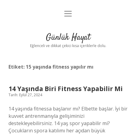
menüyü
Anasayfa
aç
Gizlilik Politikası
Günlük Hayat
Yasal Uyarı
Eğlenceli ve dikkat çekici kısa içeriklerle dolu.
Hakkımızda
Etiket:
15 yaşında fitness yapılır mı
14 Yaşında Biri Fitness Yapabilir Mi
Tarih: Eylül 27, 2024
14 yaşında fitnessa başlanır mı? Elbette başlar. İyi bir
kuvvet antrenmanıyla gelişiminizi
destekleyebilirsiniz. 14 yaş spor yapabilir mi?
Çocukların spora katılımı her açıdan büyük