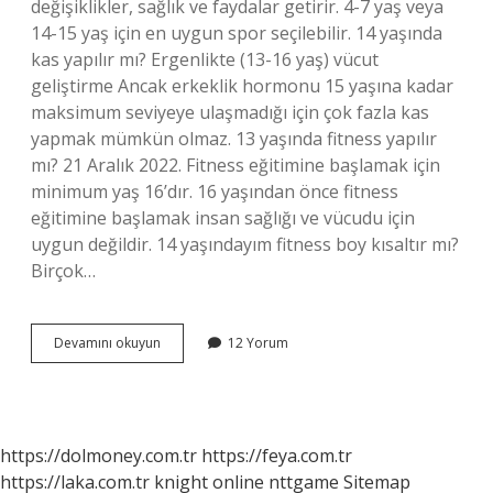
değişiklikler, sağlık ve faydalar getirir. 4-7 yaş veya
14-15 yaş için en uygun spor seçilebilir. 14 yaşında
kas yapılır mı? Ergenlikte (13-16 yaş) vücut
geliştirme Ancak erkeklik hormonu 15 yaşına kadar
maksimum seviyeye ulaşmadığı için çok fazla kas
yapmak mümkün olmaz. 13 yaşında fitness yapılır
mı? 21 Aralık 2022. Fitness eğitimine başlamak için
minimum yaş 16’dır. 16 yaşından önce fitness
eğitimine başlamak insan sağlığı ve vücudu için
uygun değildir. 14 yaşındayım fitness boy kısaltır mı?
Birçok…
14
Devamını okuyun
12 Yorum
Yaşında
Biri
Fitness
Yapabilir
Mi
https://dolmoney.com.tr
https://feya.com.tr
https://laka.com.tr
knight online
nttgame
Sitemap