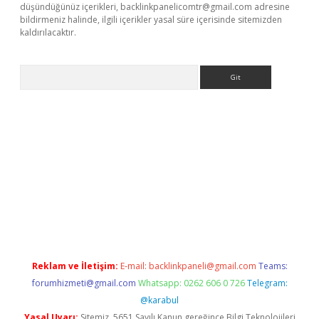
düşündüğünüz içerikleri,
backlinkpanelicomtr@gmail.com
adresine
bildirmeniz halinde, ilgili içerikler yasal süre içerisinde sitemizden
kaldırılacaktır.
Arama
ci giriş
betexper.xyz
Reklam ve İletişim:
E-mail:
backlinkpaneli@gmail.com
Teams:
forumhizmeti@gmail.com
Whatsapp: 0262 606 0 726
Telegram:
@karabul
Yasal Uyarı:
Sitemiz, 5651 Sayılı Kanun gereğince Bilgi Teknolojileri