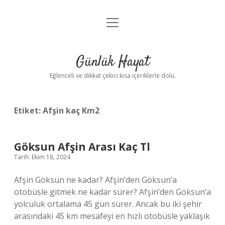
menüyü
Anasayfa
aç
Gizlilik Politikası
Günlük Hayat
Yasal Uyarı
Eğlenceli ve dikkat çekici kısa içeriklerle dolu.
Hakkımızda
Etiket:
Afşin kaç Km2
Göksun Afşin Arası Kaç Tl
Tarih: Ekim 18, 2024
Afşin Göksun ne kadar? Afşin’den Göksun’a
otobüsle gitmek ne kadar sürer? Afşin’den Göksun’a
yolculuk ortalama 45 gün sürer. Ancak bu iki şehir
arasındaki 45 km mesafeyi en hızlı otobüsle yaklaşık