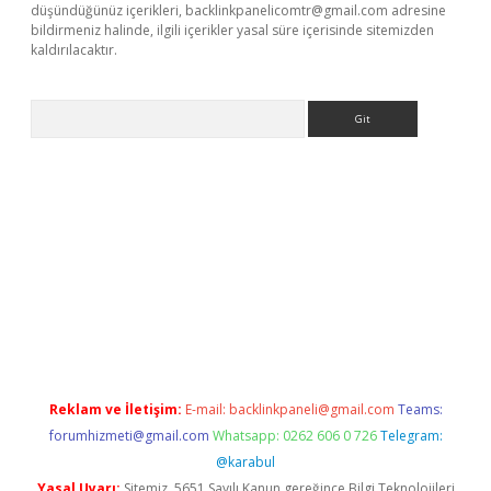
düşündüğünüz içerikleri,
backlinkpanelicomtr@gmail.com
adresine
bildirmeniz halinde, ilgili içerikler yasal süre içerisinde sitemizden
kaldırılacaktır.
Arama
tci giriş
betexper.xyz
Reklam ve İletişim:
E-mail:
backlinkpaneli@gmail.com
Teams:
forumhizmeti@gmail.com
Whatsapp: 0262 606 0 726
Telegram:
@karabul
Yasal Uyarı:
Sitemiz, 5651 Sayılı Kanun gereğince Bilgi Teknolojileri