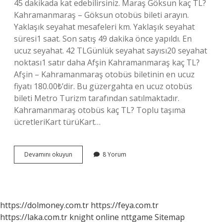
45 dakikada kat edebilirsiniz. Maraş Göksun kaç TL?
Kahramanmaraş – Göksun otobüs bileti arayın.
Yaklaşık seyahat mesafeleri km. Yaklaşık seyahat
süresi1 saat. Son satış 49 dakika önce yapıldı. En
ucuz seyahat. 42 TLGünlük seyahat sayısı20 seyahat
noktası1 satır daha Afşin Kahramanmaraş kaç TL?
Afşin – Kahramanmaraş otobüs biletinin en ucuz
fiyatı 180.00₺’dir. Bu güzergahta en ucuz otobüs
bileti Metro Turizm tarafından satılmaktadır.
Kahramanmaraş otobüs kaç TL? Toplu taşıma
ücretleriKart türüKart…
Göksun
Devamını okuyun
8 Yorum
Afşin
Arası
Kaç
Tl
https://dolmoney.com.tr
https://feya.com.tr
https://laka.com.tr
knight online
nttgame
Sitemap