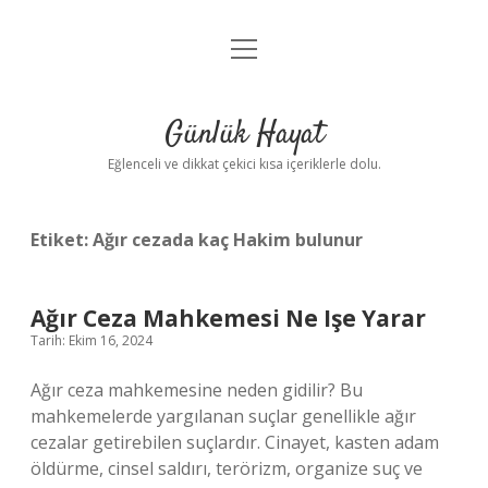
menüyü
Anasayfa
aç
Gizlilik Politikası
Günlük Hayat
Yasal Uyarı
Eğlenceli ve dikkat çekici kısa içeriklerle dolu.
Hakkımızda
Etiket:
Ağır cezada kaç Hakim bulunur
Ağır Ceza Mahkemesi Ne Işe Yarar
Tarih: Ekim 16, 2024
Ağır ceza mahkemesine neden gidilir? Bu
mahkemelerde yargılanan suçlar genellikle ağır
cezalar getirebilen suçlardır. Cinayet, kasten adam
öldürme, cinsel saldırı, terörizm, organize suç ve