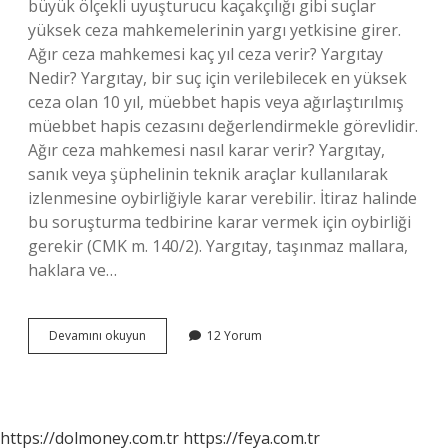
büyük ölçekli uyuşturucu kaçakçılığı gibi suçlar
yüksek ceza mahkemelerinin yargı yetkisine girer.
Ağır ceza mahkemesi kaç yıl ceza verir? Yargıtay
Nedir? Yargıtay, bir suç için verilebilecek en yüksek
ceza olan 10 yıl, müebbet hapis veya ağırlaştırılmış
müebbet hapis cezasını değerlendirmekle görevlidir.
Ağır ceza mahkemesi nasıl karar verir? Yargıtay,
sanık veya şüphelinin teknik araçlar kullanılarak
izlenmesine oybirliğiyle karar verebilir. İtiraz halinde
bu soruşturma tedbirine karar vermek için oybirliği
gerekir (CMK m. 140/2). Yargıtay, taşınmaz mallara,
haklara ve…
Ağır
Devamını okuyun
12 Yorum
Ceza
Mahkemesi
Ne
Işe
Yarar
https://dolmoney.com.tr
https://feya.com.tr