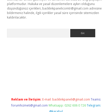
platformudur. Hukuka ve yasal düzenlemelere aykırı olduğunu
düşündüğünüz içerikleri,
backlinkpanelicomtr@gmail.com
adresine
bildirmeniz halinde, ilgili içerikler yasal süre içerisinde sitemizden
kaldırılacaktır.
Arama
ci giriş
betexper.xyz
Reklam ve İletişim:
E-mail:
backlinkpaneli@gmail.com
Teams:
forumhizmeti@gmail.com
Whatsapp: 0262 606 0 726
Telegram:
@karabul