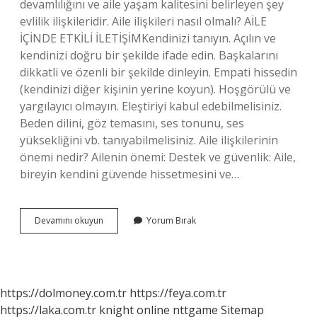
devamlılığını ve aile yaşam kalitesini belirleyen şey
evlilik ilişkileridir. Aile ilişkileri nasıl olmalı? AİLE
İÇİNDE ETKİLİ İLETİŞİMKendinizi tanıyın. Açılın ve
kendinizi doğru bir şekilde ifade edin. Başkalarını
dikkatli ve özenli bir şekilde dinleyin. Empati hissedin
(kendinizi diğer kişinin yerine koyun). Hoşgörülü ve
yargılayıcı olmayın. Eleştiriyi kabul edebilmelisiniz.
Beden dilini, göz temasını, ses tonunu, ses
yüksekliğini vb. tanıyabilmelisiniz. Aile ilişkilerinin
önemi nedir? Ailenin önemi: Destek ve güvenlik: Aile,
bireyin kendini güvende hissetmesini ve…
Aile
Devamını okuyun
Yorum Bırak
Ile
Ilişkiler
Nedir
https://dolmoney.com.tr
https://feya.com.tr
https://laka.com.tr
knight online
nttgame
Sitemap