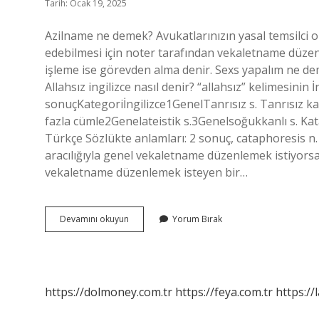
Tarih: Ocak 19, 2025
Azilname ne demek? Avukatlarınızın yasal temsilci o
edebilmesi için noter tarafından vekaletname düzen
işleme ise görevden alma denir. Sexs yapalım ne dem
Allahsız ingilizce nasıl denir? “allahsız” kelimesinin
sonuçKategoriİngilizce1GenelTanrısız s. Tanrısız kad
fazla cümle2Genelateistik s.3Genelsoğukkanlı s. Kata
Türkçe Sözlükte anlamları: 2 sonuç, cataphoresis n.
aracılığıyla genel vekaletname düzenlemek istiyorsan
vekaletname düzenlemek isteyen bir…
Azilname
Devamını okuyun
Yorum Bırak
Ne
Demek
İNgilizce
https://dolmoney.com.tr
https://feya.com.tr
https://