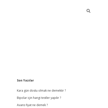
Sidebar
Son Yazılar
betci giriş
b
Kara gün dostu olmak ne demektir ?
Bipolar için hangi testler yapılır ?
Avans fiyat ne demek ?