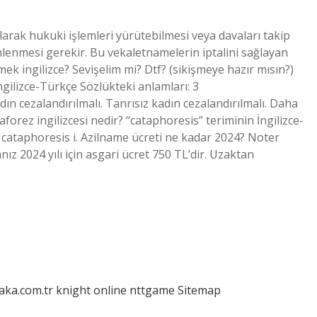
larak hukuki işlemleri yürütebilmesi veya davaları takip
lenmesi gerekir. Bu vekaletnamelerin iptalini sağlayan
ek ingilizce? Sevişelim mi? Dtf? (sikişmeye hazır mısın?)
 İngilizce-Türkçe Sözlükteki anlamları: 3
ın cezalandırılmalı. Tanrısız kadın cezalandırılmalı. Daha
forez ingilizcesi nedir? “cataphoresis” teriminin İngilizce-
 cataphoresis i. Azilname ücreti ne kadar 2024? Noter
ız 2024 yılı için asgari ücret 750 TL’dir. Uzaktan
laka.com.tr
knight online
nttgame
Sitemap