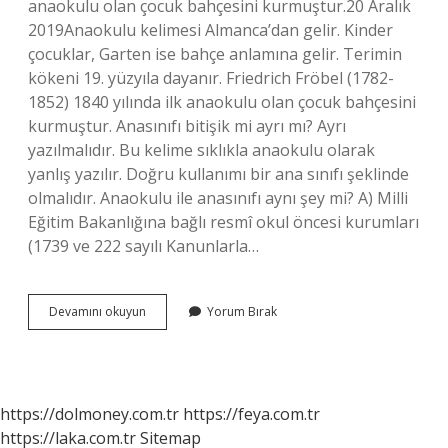
anaokulu olan çocuk bahçesini kurmuştur.20 Aralık
2019Anaokulu kelimesi Almanca’dan gelir. Kinder
çocuklar, Garten ise bahçe anlamına gelir. Terimin
kökeni 19. yüzyıla dayanır. Friedrich Fröbel (1782-
1852) 1840 yılında ilk anaokulu olan çocuk bahçesini
kurmuştur. Anasınıfı bitişik mi ayrı mı? Ayrı
yazılmalıdır. Bu kelime sıklıkla anaokulu olarak
yanlış yazılır. Doğru kullanımı bir ana sınıfı şeklinde
olmalıdır. Anaokulu ile anasınıfı aynı şey mi? A) Milli
Eğitim Bakanlığına bağlı resmî okul öncesi kurumları
(1739 ve 222 sayılı Kanunlarla…
Anaokulu
Devamını okuyun
Yorum Bırak
Neden
Bitişik
https://dolmoney.com.tr
https://feya.com.tr
https://laka.com.tr
Sitemap