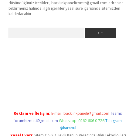
düşündüğünüz içerikleri,
backlinkpanelicomtr@gmail.com
adresine
bildirmeniz halinde, ilgili içerikler yasal süre içerisinde sitemizden
kaldırılacaktır.
Arama
ci giriş
betexper.xyz
Reklam ve İletişim:
E-mail:
backlinkpaneli@gmail.com
Teams:
forumhizmeti@gmail.com
Whatsapp: 0262 606 0 726
Telegram:
@karabul
Yasal Uyarı:
Sitemiz, 5651 Sayılı Kanun gereğince Bilgi Teknolojileri