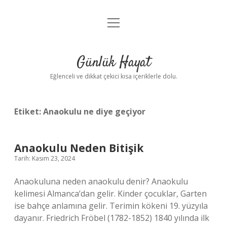
menüyü
Anasayfa
aç
Gizlilik Politikası
Günlük Hayat
Yasal Uyarı
Eğlenceli ve dikkat çekici kısa içeriklerle dolu.
Hakkımızda
Etiket:
Anaokulu ne diye geçiyor
Anaokulu Neden Bitişik
Tarih: Kasım 23, 2024
Anaokuluna neden anaokulu denir? Anaokulu
kelimesi Almanca’dan gelir. Kinder çocuklar, Garten
ise bahçe anlamına gelir. Terimin kökeni 19. yüzyıla
dayanır. Friedrich Fröbel (1782-1852) 1840 yılında ilk