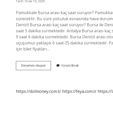
Tarih: Ocak 19, 2025
Pamukkale Bursa arası kaç saat sürüyor? Pamukkale
sürecektir. Bu süre yolculuk esnasında hava durumu v
Denizli Bursa arası kaç saat sürüyor? Bursa ile Den
saat 5 dakika sürmektedir. Antalya Bursa arası kaç
9 saat 6 dakika sürmektedir. Bursa Denizli arası oto
uçuşumuz yaklaşık 6 saat 25 dakika sürmektedir. P
için bilet fiyatları…
Pamukkale
Devamını okuyun
Yorum Bırak
Bursa
Arasi
Kac
https://dolmoney.com.tr
https://feya.com.tr
https://