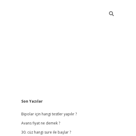
Sidebar
Son Yazılar
betci giriş
Bipolar için hangi testler yapılır ?
Avans fiyat ne demek ?
30. cüz hangi sure ile başlar ?