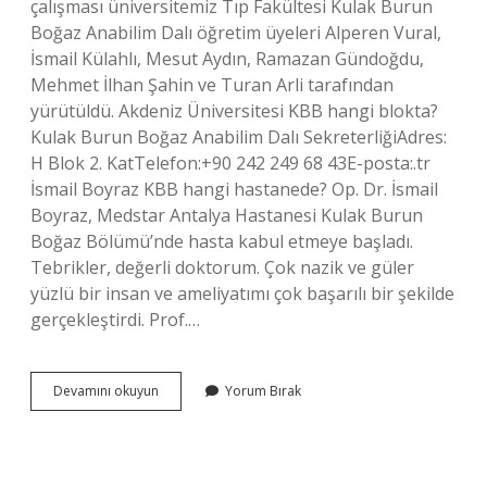
çalışması üniversitemiz Tıp Fakültesi Kulak Burun
Boğaz Anabilim Dalı öğretim üyeleri Alperen Vural,
İsmail Külahlı, Mesut Aydın, Ramazan Gündoğdu,
Mehmet İlhan Şahin ve Turan Arli tarafından
yürütüldü. Akdeniz Üniversitesi KBB hangi blokta?
Kulak Burun Boğaz Anabilim Dalı SekreterliğiAdres:
H Blok 2. KatTelefon:+90 242 249 68 43E-posta:.tr
İsmail Boyraz KBB hangi hastanede? Op. Dr. İsmail
Boyraz, Medstar Antalya Hastanesi Kulak Burun
Boğaz Bölümü’nde hasta kabul etmeye başladı.
Tebrikler, değerli doktorum. Çok nazik ve güler
yüzlü bir insan ve ameliyatımı çok başarılı bir şekilde
gerçekleştirdi. Prof.…
Ismail
Devamını okuyun
Yorum Bırak
Külahlı
Nerede