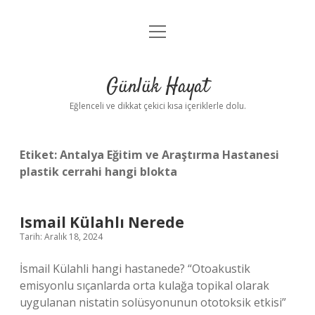
menüyü
Anasayfa
aç
Gizlilik Politikası
Günlük Hayat
Yasal Uyarı
Eğlenceli ve dikkat çekici kısa içeriklerle dolu.
Hakkımızda
Etiket:
Antalya Eğitim ve Araştırma Hastanesi
plastik cerrahi hangi blokta
Ismail Külahlı Nerede
Tarih: Aralık 18, 2024
İsmail Külahli hangi hastanede? “Otoakustik
emisyonlu sıçanlarda orta kulağa topikal olarak
uygulanan nistatin solüsyonunun ototoksik etkisi”