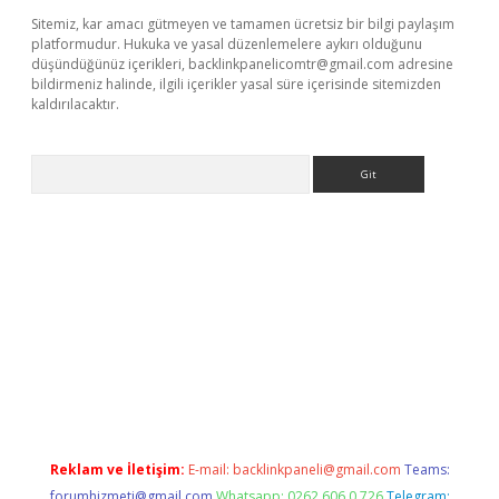
Sitemiz, kar amacı gütmeyen ve tamamen ücretsiz bir bilgi paylaşım
platformudur. Hukuka ve yasal düzenlemelere aykırı olduğunu
düşündüğünüz içerikleri,
backlinkpanelicomtr@gmail.com
adresine
bildirmeniz halinde, ilgili içerikler yasal süre içerisinde sitemizden
kaldırılacaktır.
Arama
etci giriş
betexper.xyz
Reklam ve İletişim:
E-mail:
backlinkpaneli@gmail.com
Teams:
forumhizmeti@gmail.com
Whatsapp: 0262 606 0 726
Telegram: