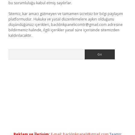
bu sorumluluğu kabul etmiş sayılırlar.
Sitemiz, kar amacı gütmeyen ve tamamen ücretsiz bir bilgi paylaşım
platformudur. Hukuka ve yasal düzenlemelere aykırı olduğunu
düşündüğünüz içerikleri,
backlinkpanelicomtr@gmail.com
adresine
bildirmeniz halinde, ilgili içerikler yasal süre içerisinde sitemizden
kaldırılacaktır.
Arama
i giriş
betexper.xyz
Reklam ve İletişim:
E-mail:
backlinkpaneli@gmail.com
Teams: