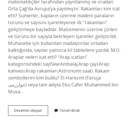
matematikçiler tarafından yayınlanmış ve oradan
Orta Çağ’da Avrupa’ya yayılmıştır. Rakamları kim icat
etti? Sümerler, kapların üzerine madeni paraların
türünü ve sayısını işaretleyerek ilk “rakamları”
geliştirmeye başladılar. Malzemenin üzerine çizilen
ve türünü bir sayıyla belirleyen işaretler geliştirildi.
Muhasebe için kullanılan madalyonlar ortadan
kalktığında, sayılar yalnızca kil tabletlere yazıldı. M.Ö.
Araplar neleri icat etti? “Arap icatları”
kategorisindeki sayfalarAmbalaj.Arap çayı.Arap
kahvesi.Arap rakamları.Astronomi saati. Rakam
sembollerini kim buldu? El-Harezmi (Farsça:
خوارزمی‎) veya tam adıyla Ebu Cafer Muhammed bin
Musa…
Arap
Devamını okuyun
Yorum Bırak
Rakamlarını
Kimler
Geliştirdi