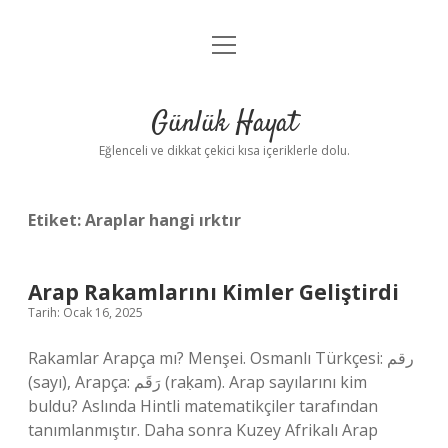
menüyü
Anasayfa
aç
Gizlilik Politikası
Günlük Hayat
Yasal Uyarı
Eğlenceli ve dikkat çekici kısa içeriklerle dolu.
Hakkımızda
Etiket:
Araplar hangi ırktır
Arap Rakamlarını Kimler Geliştirdi
Tarih: Ocak 16, 2025
Rakamlar Arapça mı? Menşei. Osmanlı Türkçesi: رقم
(sayı), Arapça: رَقَم (raḳam). Arap sayılarını kim
buldu? Aslında Hintli matematikçiler tarafından
tanımlanmıştır. Daha sonra Kuzey Afrikalı Arap