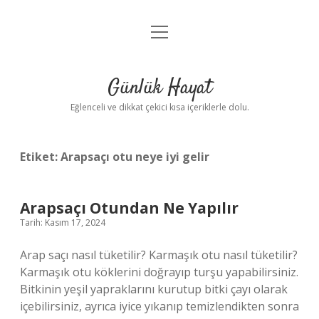
menüyü
Anasayfa
aç
Gizlilik Politikası
Günlük Hayat
Yasal Uyarı
Eğlenceli ve dikkat çekici kısa içeriklerle dolu.
Hakkımızda
Etiket:
Arapsaçı otu neye iyi gelir
Arapsaçı Otundan Ne Yapılır
Tarih: Kasım 17, 2024
Arap saçı nasıl tüketilir? Karmaşık otu nasıl tüketilir?
Karmaşık otu köklerini doğrayıp turşu yapabilirsiniz.
Bitkinin yeşil yapraklarını kurutup bitki çayı olarak
içebilirsiniz, ayrıca iyice yıkanıp temizlendikten sonra