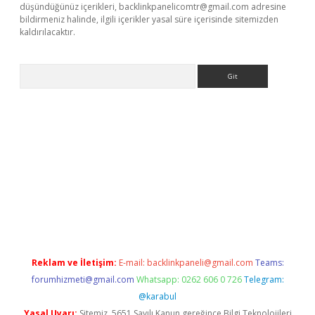
düşündüğünüz içerikleri,
backlinkpanelicomtr@gmail.com
adresine
bildirmeniz halinde, ilgili içerikler yasal süre içerisinde sitemizden
kaldırılacaktır.
Arama
ci giriş
betexper.xyz
Reklam ve İletişim:
E-mail:
backlinkpaneli@gmail.com
Teams:
forumhizmeti@gmail.com
Whatsapp: 0262 606 0 726
Telegram:
@karabul
Yasal Uyarı:
Sitemiz, 5651 Sayılı Kanun gereğince Bilgi Teknolojileri