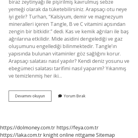
biraz zeytinyağı ile pişirilmiş kavrulmuş sebze
yemeği olarak da tüketebilirsiniz. Arapsaçı otu neye
iyi gelir? Turhan, “Kalsiyum, demir ve magnezyum
mineralleri içeren Tangle, B ve C vitamini açısından
zengin bir bitkidir.” dedi. Kas ve kemik ağrıları ile baş
ağrılarına etkilidir. Mide asidini dengelediği ve gaz
oluşumunu engellediği bilinmektedir. Tangle’ın
yapısında bulunan vitaminler göz sağlığını korur.
Arapsaçı salatası nasıl yapılır? Kendi deniz yosunu ve
ebegümeci salatası tarifimi nasıl yaparım? Yıkanmış
ve temizlenmiş her iki…
Arapsaçı
Devamını okuyun
Yorum Bırak
Otundan
Ne
Yapılır
https://dolmoney.com.tr
https://feya.com.tr
https://laka.com.tr
knight online
nttgame
Sitemap