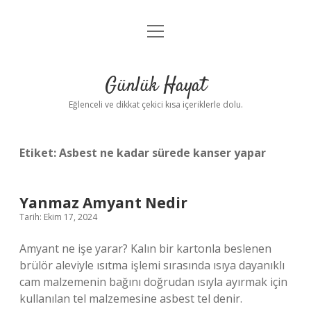
menüyü
Anasayfa
aç
Gizlilik Politikası
Günlük Hayat
Yasal Uyarı
Eğlenceli ve dikkat çekici kısa içeriklerle dolu.
Hakkımızda
Etiket:
Asbest ne kadar sürede kanser yapar
Yanmaz Amyant Nedir
Tarih: Ekim 17, 2024
Amyant ne işe yarar? Kalın bir kartonla beslenen
brülör aleviyle ısıtma işlemi sırasında ısıya dayanıklı
cam malzemenin bağını doğrudan ısıyla ayırmak için
kullanılan tel malzemesine asbest tel denir.