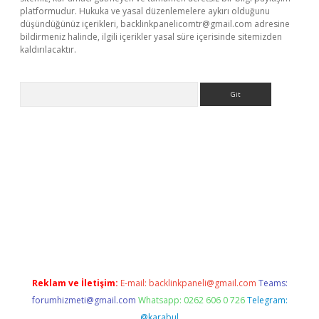
platformudur. Hukuka ve yasal düzenlemelere aykırı olduğunu
düşündüğünüz içerikleri,
backlinkpanelicomtr@gmail.com
adresine
bildirmeniz halinde, ilgili içerikler yasal süre içerisinde sitemizden
kaldırılacaktır.
Arama
ci giriş
betexper.xyz
Reklam ve İletişim:
E-mail:
backlinkpaneli@gmail.com
Teams:
forumhizmeti@gmail.com
Whatsapp: 0262 606 0 726
Telegram:
@karabul