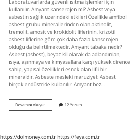
Laboratuvarlarda güvenli ısıtma işlemleri için
kullanılır. Amyant kanserojen mi? Asbest veya
asbestin sağlık üzerindeki etkileri Özellikle amfibol
asbest grubu minerallerinden olan aktinolit,
tremolit, amosit ve krokidolit liflerinin, krizotil
asbest liflerine göre çok daha fazla kanserojen
olduğu da belirtilmektedir. Amyant tabaka nedir?
Asbest (asbest), beyaz kil olarak da adlandırılan,
ısıya, aşınmaya ve kimyasallara karşı yüksek dirence
sahip, yapısal özellikleri esnek olan lifli bir
mineraldir. Asbeste mesleki maruziyet: Asbest
birçok endüstride kullanılır. Amyant bez…
Yanmaz
Devamını okuyun
12 Yorum
Amyant
Nedir
https://dolmoney.com.tr
https://feya.com.tr