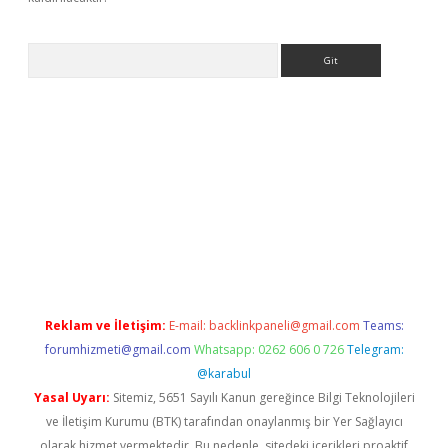
Arama
ci giriş
betexper.xyz
Reklam ve İletişim:
E-mail:
backlinkpaneli@gmail.com
Teams:
forumhizmeti@gmail.com
Whatsapp: 0262 606 0 726
Telegram:
@karabul
Yasal Uyarı:
Sitemiz, 5651 Sayılı Kanun gereğince Bilgi Teknolojileri
ve İletişim Kurumu (BTK) tarafından onaylanmış bir Yer Sağlayıcı
olarak hizmet vermektedir. Bu nedenle, sitedeki içerikleri proaktif