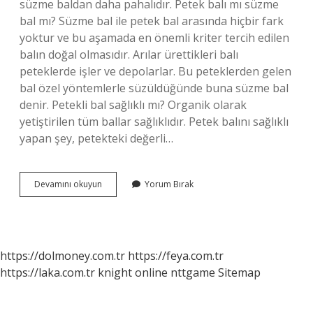
süzme baldan daha pahalıdır. Petek balı mı süzme
bal mı? Süzme bal ile petek bal arasında hiçbir fark
yoktur ve bu aşamada en önemli kriter tercih edilen
balın doğal olmasıdır. Arılar ürettikleri balı
peteklerde işler ve depolarlar. Bu peteklerden gelen
bal özel yöntemlerle süzüldüğünde buna süzme bal
denir. Petekli bal sağlıklı mı? Organik olarak
yetiştirilen tüm ballar sağlıklıdır. Petek balını sağlıklı
yapan şey, petekteki değerli…
Petekli
Devamını okuyun
Yorum Bırak
Bal
Mı
Süzme
Bal
Mı
https://dolmoney.com.tr
https://feya.com.tr
https://laka.com.tr
knight online
nttgame
Sitemap