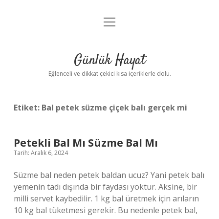
menüyü
Anasayfa
aç
Gizlilik Politikası
Günlük Hayat
Yasal Uyarı
Eğlenceli ve dikkat çekici kısa içeriklerle dolu.
Hakkımızda
Etiket:
Bal petek süzme çiçek balı gerçek mi
Petekli Bal Mı Süzme Bal Mı
Tarih: Aralık 6, 2024
Süzme bal neden petek baldan ucuz? Yani petek balı
yemenin tadı dışında bir faydası yoktur. Aksine, bir
milli servet kaybedilir. 1 kg bal üretmek için arıların
10 kg bal tüketmesi gerekir. Bu nedenle petek bal,