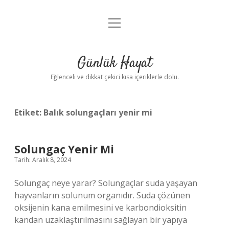
menüyü
Anasayfa
aç
Gizlilik Politikası
Günlük Hayat
Yasal Uyarı
Eğlenceli ve dikkat çekici kısa içeriklerle dolu.
Hakkımızda
Etiket:
Balık solungaçları yenir mi
Solungaç Yenir Mi
Tarih: Aralık 8, 2024
Solungaç neye yarar? Solungaçlar suda yaşayan
hayvanların solunum organıdır. Suda çözünen
oksijenin kana emilmesini ve karbondioksitin
kandan uzaklaştırılmasını sağlayan bir yapıya