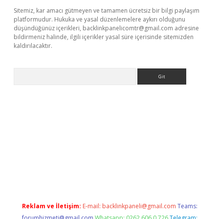
Sitemiz, kar amacı gütmeyen ve tamamen ücretsiz bir bilgi paylaşım
platformudur. Hukuka ve yasal düzenlemelere aykırı olduğunu
düşündüğünüz içerikleri,
backlinkpanelicomtr@gmail.com
adresine
bildirmeniz halinde, ilgili içerikler yasal süre içerisinde sitemizden
kaldırılacaktır.
Arama
ci giriş
betexper.xyz
Reklam ve İletişim:
E-mail:
backlinkpaneli@gmail.com
Teams:
forumhizmeti@gmail.com
Whatsapp: 0262 606 0 726
Telegram: