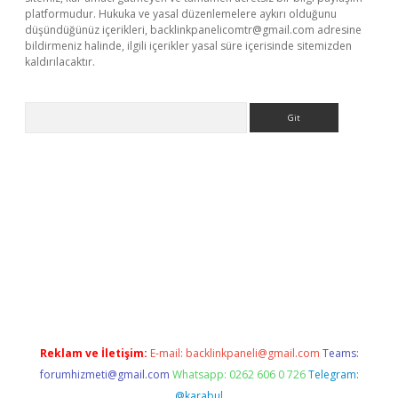
platformudur. Hukuka ve yasal düzenlemelere aykırı olduğunu
düşündüğünüz içerikleri,
backlinkpanelicomtr@gmail.com
adresine
bildirmeniz halinde, ilgili içerikler yasal süre içerisinde sitemizden
kaldırılacaktır.
Arama
er.xyz
Reklam ve İletişim:
E-mail:
backlinkpaneli@gmail.com
Teams:
forumhizmeti@gmail.com
Whatsapp: 0262 606 0 726
Telegram:
@karabul