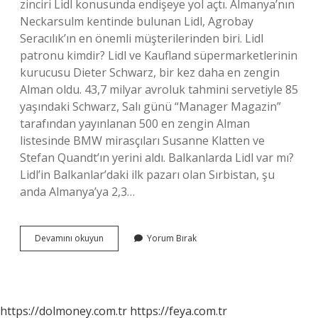
zinciri Lidl konusunda endişeye yol açtı. Almanya’nın
Neckarsulm kentinde bulunan Lidl, Agrobay
Seracılık’ın en önemli müşterilerinden biri. Lidl
patronu kimdir? Lidl ve Kaufland süpermarketlerinin
kurucusu Dieter Schwarz, bir kez daha en zengin
Alman oldu. 43,7 milyar avroluk tahmini servetiyle 85
yaşındaki Schwarz, Salı günü “Manager Magazin”
tarafından yayınlanan 500 en zengin Alman
listesinde BMW mirasçıları Susanne Klatten ve
Stefan Quandt’ın yerini aldı. Balkanlarda Lidl var mı?
Lidl’in Balkanlar’daki ilk pazarı olan Sırbistan, şu
anda Almanya’ya 2,3…
Lidl
Devamını okuyun
Yorum Bırak
Market
Hangi
Ülkenin
Markası
https://dolmoney.com.tr
https://feya.com.tr