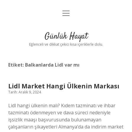
menüyü
Anasayfa
aç
Gizlilik Politikası
Günlük Hayat
Yasal Uyarı
Eğlenceli ve dikkat çekici kısa içeriklerle dolu.
Hakkımızda
Etiket:
Balkanlarda Lidl var mı
Lidl Market Hangi Ülkenin Markası
Tarih: Aralık 9, 2024
Lidl hangi ülkenin malı? Kıdem tazminatı ve ihbar
tazminatı ödenmeyen ve dava süreci nedeniyle
işsizlik maaşı başvurusunda bulunamayan
çalışanların şikayetleri Almanya’da da indirim market