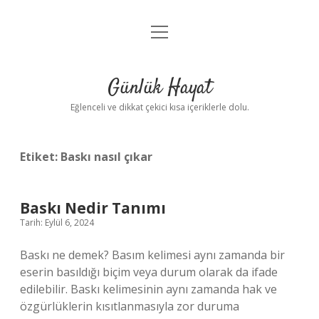
menüyü
Anasayfa
aç
Gizlilik Politikası
Günlük Hayat
Yasal Uyarı
Eğlenceli ve dikkat çekici kısa içeriklerle dolu.
Hakkımızda
Etiket:
Baskı nasıl çıkar
Baskı Nedir Tanımı
Tarih: Eylül 6, 2024
Baskı ne demek? Basım kelimesi aynı zamanda bir
eserin basıldığı biçim veya durum olarak da ifade
edilebilir. Baskı kelimesinin aynı zamanda hak ve
özgürlüklerin kısıtlanmasıyla zor duruma