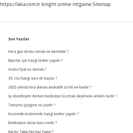
https://laka.com.tr
knight online
nttgame
Sitemap
Sidebar
Son Yazılar
Kara gün dostu olmak ne demektir ?
Bipolar için hangi testler yapılır ?
Avans fiyat ne demek ?
30. cüz hangi sure ile başlar ?
2025 yılında kira davası avukatlık ücreti ne kadar ?
İşi düzelteyim derken büsbütün bozmak deyiminin anlamı nedir ?
Tanışma çiçeğine ne yazılır ?
Kozmetik üretiminde hangi testler yapılır ?
Bankaların dolar kuru nedir ?
Kargo Takip No Kaç Hane ?