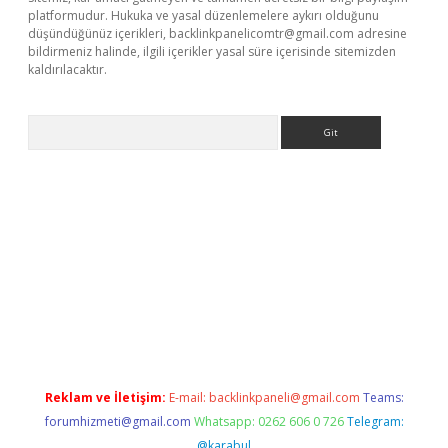
platformudur. Hukuka ve yasal düzenlemelere aykırı olduğunu
düşündüğünüz içerikleri,
backlinkpanelicomtr@gmail.com
adresine
bildirmeniz halinde, ilgili içerikler yasal süre içerisinde sitemizden
kaldırılacaktır.
Arama
tci giriş
betexper.xyz
Reklam ve İletişim:
E-mail:
backlinkpaneli@gmail.com
Teams:
forumhizmeti@gmail.com
Whatsapp: 0262 606 0 726
Telegram:
@karabul