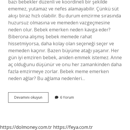
bazı bebekler düzenli ve koordineli bir şekilde
ememez, yutamaz ve nefes alamayabilir. Çünkü süt
akışı biraz hızlı olabilir. Bu durum emzirme sırasında
huzursuz olmasına ve memeden vazgeçmesine
neden olur. Bebek emerken neden kavga eder?
Biberona alışmış bebek memede rahat
hissetmiyorsa, daha kolay olan seçeneği seçer ve
memeden kaçınır. Bazen büyüme atağı yaşanır. Her
gün iyi emziren bebek, aniden emmek istemez. Anne
aç olduğunu düşünür ve onu her zamankinden daha
fazla emzirmeye zorlar. Bebek meme emerken
neden ağlar? Bu ağlama nedenleri…
Bebek
Devamını okuyun
6 Yorum
Emerken
Neden
Huzursuz
Olur
https://dolmoney.com.tr
https://feya.com.tr