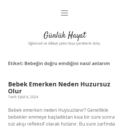
menüyü
Anasayfa
aç
Gizlilik Politikası
Günlük Hayat
Yasal Uyarı
Eğlenceli ve dikkat çekici kısa içeriklerle dolu.
Hakkımızda
Etiket:
Bebeğin doğru emdiğini nasıl anlarım
Bebek Emerken Neden Huzursuz
Olur
Tarih: Eylül 6, 2024
Bebek emerken neden Huysuzlanır? Genellikle
bebekler emmeye başladıktan kısa bir süre sonra
süt akışı refleksif olarak hızlanır. Bu süre zarfında