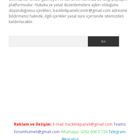
platformudur. Hukuka ve yasal düzenlemelere aykırı olduğunu
düşündüğünüz içerikleri,
backlinkpanelicomtr@gmail.com
adresine
bildirmeniz halinde, ilgili içerikler yasal süre içerisinde sitemizden
kaldırılacaktır.
Arama
ci giriş
betexper.xyz
Reklam ve İletişim:
E-mail:
backlinkpaneli@gmail.com
Teams:
forumhizmeti@gmail.com
Whatsapp: 0262 606 0 726
Telegram:
@karabul