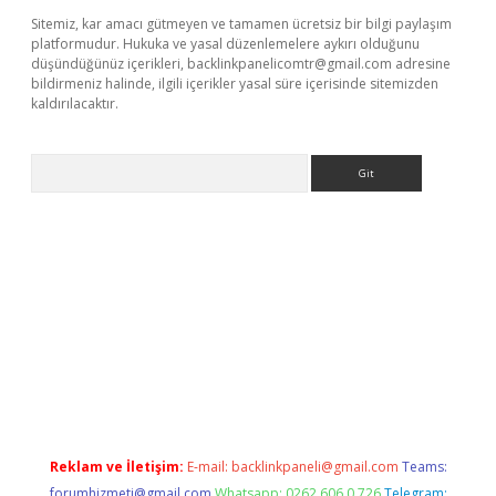
Sitemiz, kar amacı gütmeyen ve tamamen ücretsiz bir bilgi paylaşım
platformudur. Hukuka ve yasal düzenlemelere aykırı olduğunu
düşündüğünüz içerikleri,
backlinkpanelicomtr@gmail.com
adresine
bildirmeniz halinde, ilgili içerikler yasal süre içerisinde sitemizden
kaldırılacaktır.
Arama
ci giriş
betexper.xyz
Reklam ve İletişim:
E-mail:
backlinkpaneli@gmail.com
Teams:
forumhizmeti@gmail.com
Whatsapp: 0262 606 0 726
Telegram: