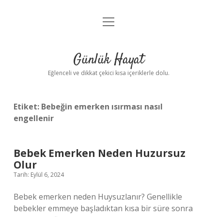
menüyü
Anasayfa
aç
Gizlilik Politikası
Günlük Hayat
Yasal Uyarı
Eğlenceli ve dikkat çekici kısa içeriklerle dolu.
Hakkımızda
Etiket:
Bebeğin emerken ısırması nasıl
engellenir
Bebek Emerken Neden Huzursuz
Olur
Tarih: Eylül 6, 2024
Bebek emerken neden Huysuzlanır? Genellikle
bebekler emmeye başladıktan kısa bir süre sonra