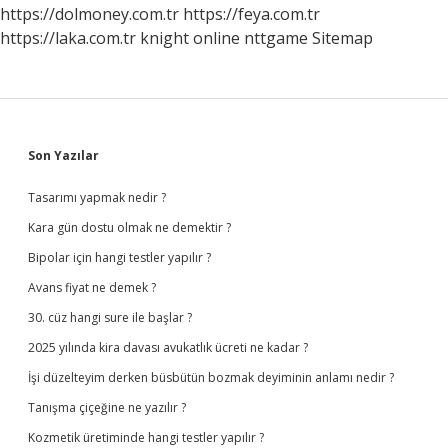
https://dolmoney.com.tr
https://feya.com.tr
https://laka.com.tr
knight online
nttgame
Sitemap
Sidebar
Son Yazılar
Tasarımı yapmak nedir ?
Kara gün dostu olmak ne demektir ?
Bipolar için hangi testler yapılır ?
Avans fiyat ne demek ?
30. cüz hangi sure ile başlar ?
2025 yılında kira davası avukatlık ücreti ne kadar ?
İşi düzelteyim derken büsbütün bozmak deyiminin anlamı nedir ?
Tanışma çiçeğine ne yazılır ?
Kozmetik üretiminde hangi testler yapılır ?