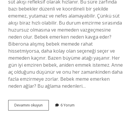
süt akışı refleksif olarak hızlanır. Bu süre zarfında
bazı bebekler düzenli ve koordineli bir şekilde
ememez, yutamaz ve nefes alamayabilir. Çünkü süt
akışı biraz hızlı olabilir. Bu durum emzirme sırasında
huzursuz olmasına ve memeden vazgeçmesine
neden olur. Bebek emerken neden kavga eder?
Biberona alışmış bebek memede rahat
hissetmiyorsa, daha kolay olan seçeneği seçer ve
memeden kaçınır. Bazen büyüme atağı yaşanır. Her
gün iyi emziren bebek, aniden emmek istemez. Anne
aç olduğunu düşünür ve onu her zamankinden daha
fazla emzirmeye zorlar. Bebek meme emerken
neden ağlar? Bu ağlama nedenleri…
Bebek
Devamını okuyun
6 Yorum
Emerken
Neden
Huzursuz
Olur