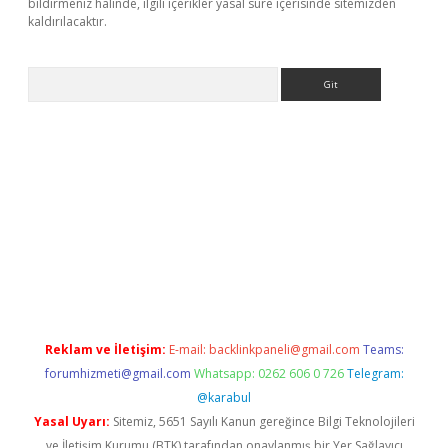
bildirmeniz halinde, ilgili içerikler yasal süre içerisinde sitemizden
kaldırılacaktır.
Arama
tci giriş
betexper.xyz
Reklam ve İletişim:
E-mail:
backlinkpaneli@gmail.com
Teams:
forumhizmeti@gmail.com
Whatsapp: 0262 606 0 726
Telegram:
@karabul
Yasal Uyarı:
Sitemiz, 5651 Sayılı Kanun gereğince Bilgi Teknolojileri
ve İletişim Kurumu (BTK) tarafından onaylanmış bir Yer Sağlayıcı