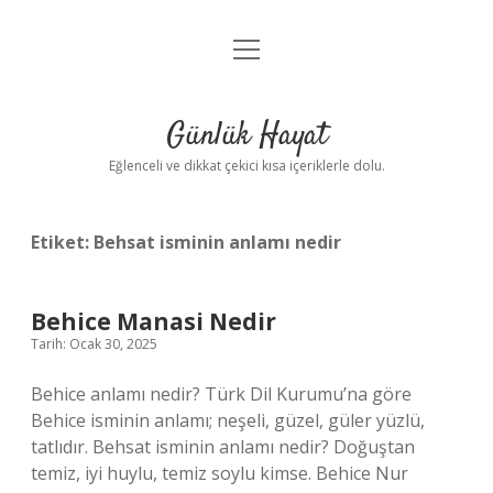
menüyü
Anasayfa
aç
Gizlilik Politikası
Günlük Hayat
Yasal Uyarı
Eğlenceli ve dikkat çekici kısa içeriklerle dolu.
Hakkımızda
Etiket:
Behsat isminin anlamı nedir
Behice Manasi Nedir
Tarih: Ocak 30, 2025
Behice anlamı nedir? Türk Dil Kurumu’na göre
Behice isminin anlamı; neşeli, güzel, güler yüzlü,
tatlıdır. Behsat isminin anlamı nedir? Doğuştan
temiz, iyi huylu, temiz soylu kimse. Behice Nur