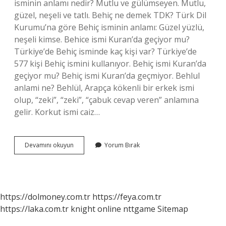
isminin anlamı nedir? Mutlu ve gülümseyen. Mutlu,
güzel, neşeli ve tatlı. Behiç ne demek TDK? Türk Dil
Kurumu’na göre Behiç isminin anlamı: Güzel yüzlü,
neşeli kimse. Behice ismi Kuran’da geçiyor mu?
Türkiye’de Behiç isminde kaç kişi var? Türkiye’de
577 kişi Behiç ismini kullanıyor. Behiç ismi Kuran’da
geçiyor mu? Behiç ismi Kuran’da geçmiyor. Behlul
anlami ne? Behlül, Arapça kökenli bir erkek ismi
olup, “zeki”, “zeki”, “çabuk cevap veren” anlamına
gelir. Korkut ismi caiz…
Behice
Devamını okuyun
Yorum Bırak
Manasi
Nedir
https://dolmoney.com.tr
https://feya.com.tr
https://laka.com.tr
knight online
nttgame
Sitemap