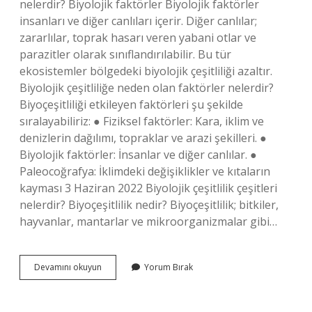
nelerdir? Biyolojik faktörler Biyolojik faktörler
insanları ve diğer canlıları içerir. Diğer canlılar;
zararlılar, toprak hasarı veren yabani otlar ve
parazitler olarak sınıflandırılabilir. Bu tür
ekosistemler bölgedeki biyolojik çeşitliliği azaltır.
Biyolojik çeşitliliğe neden olan faktörler nelerdir?
Biyoçeşitliliği etkileyen faktörleri şu şekilde
sıralayabiliriz: ● Fiziksel faktörler: Kara, iklim ve
denizlerin dağılımı, topraklar ve arazi şekilleri. ●
Biyolojik faktörler: İnsanlar ve diğer canlılar. ●
Paleocoğrafya: İklimdeki değişiklikler ve kıtaların
kayması 3 Haziran 2022 Biyolojik çeşitlilik çeşitleri
nelerdir? Biyoçeşitlilik nedir? Biyoçeşitlilik; bitkiler,
hayvanlar, mantarlar ve mikroorganizmalar gibi…
Biyolojik
Devamını okuyun
Yorum Bırak
Çeşitlilik
Unsurları
Nelerdir