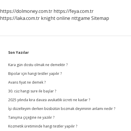
https://dolmoney.com.tr
https://feya.com.tr
https://laka.com.tr
knight online
nttgame
Sitemap
Sidebar
Son Yazılar
Kara gün dostu olmak ne demektir ?
Bipolar için hangi testler yapılır ?
Avans fiyat ne demek ?
30. cüz hangi sure ile başlar ?
2025 yılında kira davası avukatlık ücreti ne kadar ?
İşi düzelteyim derken büsbütün bozmak deyiminin anlamı nedir ?
Tanışma çiçeğine ne yazılır ?
Kozmetik üretiminde hangi testler yapılır ?