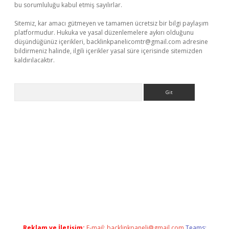
bu sorumluluğu kabul etmiş sayılırlar.
Sitemiz, kar amacı gütmeyen ve tamamen ücretsiz bir bilgi paylaşım
platformudur. Hukuka ve yasal düzenlemelere aykırı olduğunu
düşündüğünüz içerikleri,
backlinkpanelicomtr@gmail.com
adresine
bildirmeniz halinde, ilgili içerikler yasal süre içerisinde sitemizden
kaldırılacaktır.
Arama
i giriş
betexper.xyz
Reklam ve İletişim:
E-mail:
backlinkpaneli@gmail.com
Teams: