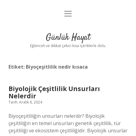
menüyü
Anasayfa
aç
Gizlilik Politikası
Günlük Hayat
Yasal Uyarı
Eğlenceli ve dikkat çekici kısa içeriklerle dolu.
Hakkımızda
Etiket:
Biyoçeşitlilik nedir kısaca
Biyolojik Çeşitlilik Unsurları
Nelerdir
Tarih: Aralık 6, 2024
Biyoçeşitliliğin unsurları nelerdir? Biyolojik
çeşitliliğin en temel unsurları genetik çeşitlilik, tür
çeşitliliği ve ekosistem çeşitliliğidir. Biyolojik unsurlar