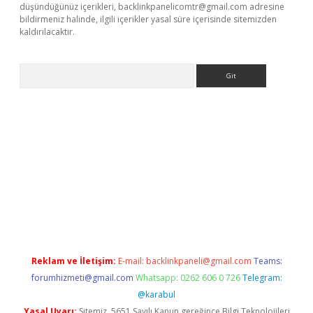
düşündüğünüz içerikleri,
backlinkpanelicomtr@gmail.com
adresine
bildirmeniz halinde, ilgili içerikler yasal süre içerisinde sitemizden
kaldırılacaktır.
Arama
ci giriş
betexper.xyz
Reklam ve İletişim:
E-mail:
backlinkpaneli@gmail.com
Teams:
forumhizmeti@gmail.com
Whatsapp: 0262 606 0 726
Telegram:
@karabul
Yasal Uyarı:
Sitemiz, 5651 Sayılı Kanun gereğince Bilgi Teknolojileri