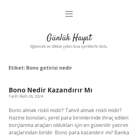
menüyü
Anasayfa
aç
Gizlilik Politikası
Günlük Hayat
Yasal Uyarı
Eğlenceli ve dikkat çekici kısa içeriklerle dolu.
Hakkımızda
Etiket:
Bono getirisi nedir
Bono Nedir Kazandırır Mı
Tarih: Ekim 26, 2024
Bono almak riskli midir? Tahvil almak riskli midir?
Hazine bonoları, yerel para birimlerinde ihraç edilen
borçlanma araçları oldukları için en güvenilir yatırım
araçlarından biridir. Bono para kazandırır mı? Banka