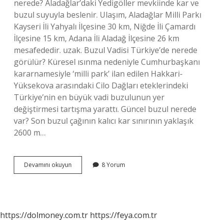
nerede? Aladağlar’daki Yedigöller mevkiinde kar ve
buzul suyuyla beslenir. Ulaşım, Aladağlar Milli Parkı
Kayseri İli Yahyalı İlçesine 30 km, Niğde İli Çamardı
İlçesine 15 km, Adana İli Aladağ İlçesine 26 km
mesafededir. uzak. Buzul Vadisi Türkiye’de nerede
görülür? Küresel ısınma nedeniyle Cumhurbaşkanı
kararnamesiyle ‘milli park’ ilan edilen Hakkari-
Yüksekova arasındaki Cilo Dağları eteklerindeki
Türkiye’nin en büyük vadi buzulunun yer
değiştirmesi tartışma yarattı. Güncel buzul nerede
var? Son buzul çağının kalıcı kar sınırının yaklaşık
2600 m…
Aladağ
Devamını okuyun
8 Yorum
Da
Buzul
Var
Mı
https://dolmoney.com.tr
https://feya.com.tr