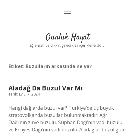
menüyü
Anasayfa
aç
Gizlilik Politikası
Günlük Hayat
Yasal Uyarı
Eğlenceli ve dikkat çekici kısa içeriklerle dolu.
Hakkımızda
Etiket:
Buzulların arkasında ne var
Aladağ Da Buzul Var Mı
Tarih: Eylül 7, 2024
Hangi dağlarda buzul var? Türkiye’de üç büyük
stratovolkanda buzullar bulunmaktadır: Ağrı
Dağı’nın zirve buzulu, Süphan Dağı’nın vadi buzulu
ve Erciyes Dağı’nın vadi buzulu. Aladağlar buzul gölü