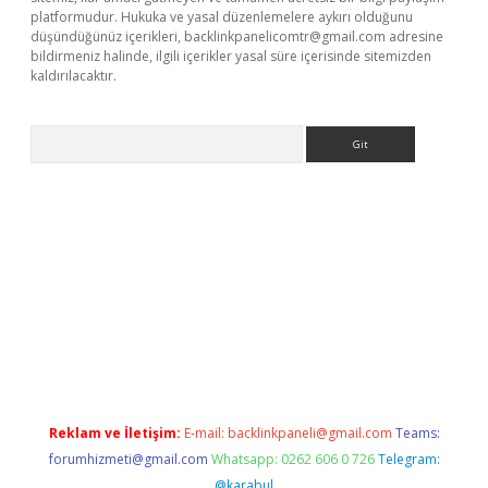
platformudur. Hukuka ve yasal düzenlemelere aykırı olduğunu
düşündüğünüz içerikleri,
backlinkpanelicomtr@gmail.com
adresine
bildirmeniz halinde, ilgili içerikler yasal süre içerisinde sitemizden
kaldırılacaktır.
Arama
ci giriş
betexper.xyz
Reklam ve İletişim:
E-mail:
backlinkpaneli@gmail.com
Teams:
forumhizmeti@gmail.com
Whatsapp: 0262 606 0 726
Telegram:
@karabul