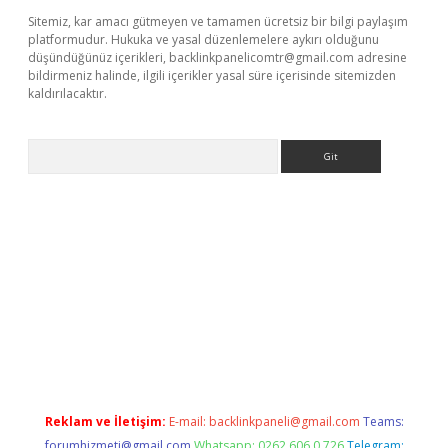
Sitemiz, kar amacı gütmeyen ve tamamen ücretsiz bir bilgi paylaşım
platformudur. Hukuka ve yasal düzenlemelere aykırı olduğunu
düşündüğünüz içerikleri,
backlinkpanelicomtr@gmail.com
adresine
bildirmeniz halinde, ilgili içerikler yasal süre içerisinde sitemizden
kaldırılacaktır.
Arama
ci giriş
betexper.xyz
Reklam ve İletişim:
E-mail:
backlinkpaneli@gmail.com
Teams:
forumhizmeti@gmail.com
Whatsapp: 0262 606 0 726
Telegram: