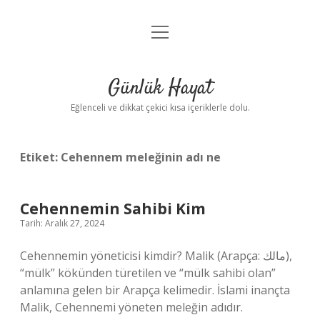
menüyü
Anasayfa
aç
Gizlilik Politikası
Günlük Hayat
Yasal Uyarı
Eğlenceli ve dikkat çekici kısa içeriklerle dolu.
Hakkımızda
Etiket:
Cehennem meleğinin adı ne
Cehennemin Sahibi Kim
Tarih: Aralık 27, 2024
Cehennemin yöneticisi kimdir? Malik (Arapça: مالك),
“mülk” kökünden türetilen ve “mülk sahibi olan”
anlamına gelen bir Arapça kelimedir. İslami inançta
Malik, Cehennemi yöneten meleğin adıdır.