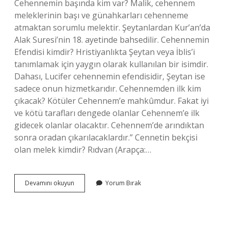
Cehennemin başında kim var? Malik, cehennem
meleklerinin başı ve günahkarları cehenneme
atmaktan sorumlu melektir. Şeytanlardan Kur’an’da
Alak Suresi’nin 18. ayetinde bahsedilir. Cehennemin
Efendisi kimdir? Hristiyanlıkta Şeytan veya İblis’i
tanımlamak için yaygın olarak kullanılan bir isimdir.
Dahası, Lucifer cehennemin efendisidir, Şeytan ise
sadece onun hizmetkarıdır. Cehennemden ilk kim
çıkacak? Kötüler Cehennem’e mahkûmdur. Fakat iyi
ve kötü tarafları dengede olanlar Cehennem’e ilk
gidecek olanlar olacaktır. Cehennem’de arındıktan
sonra oradan çıkarılacaklardır.” Cennetin bekçisi
olan melek kimdir? Rıdvan (Arapça:…
Cehennemin
Devamını okuyun
Yorum Bırak
Sahibi
Kim