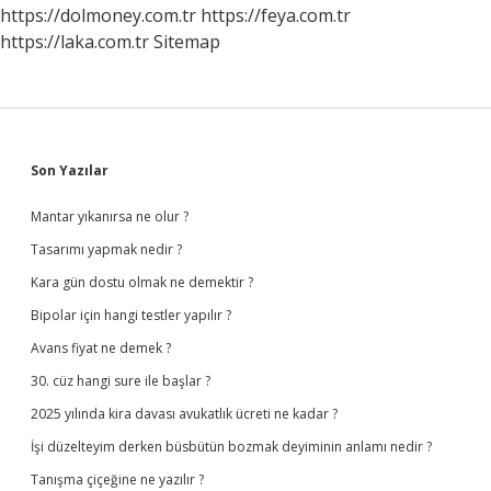
https://dolmoney.com.tr
https://feya.com.tr
https://laka.com.tr
Sitemap
Sidebar
Son Yazılar
Mantar yıkanırsa ne olur ?
Tasarımı yapmak nedir ?
Kara gün dostu olmak ne demektir ?
Bipolar için hangi testler yapılır ?
Avans fiyat ne demek ?
30. cüz hangi sure ile başlar ?
2025 yılında kira davası avukatlık ücreti ne kadar ?
İşi düzelteyim derken büsbütün bozmak deyiminin anlamı nedir ?
Tanışma çiçeğine ne yazılır ?