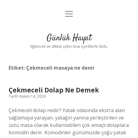
menüyü
Anasayfa
aç
Gizlilik Politikası
Günlük Hayat
Yasal Uyarı
Eğlenceli ve dikkat çekici kısa içeriklerle dolu.
Hakkımızda
Etiket:
Çekmeceli masaya ne denir
Çekmeceli Dolap Ne Demek
Tarih: Kasım 14, 2024
Çekmeceli dolap nedir? Yatak odasında ekstra alan
sağlamaya yarayan, yatağın yanına yerleştirilen ve
üstü masa olarak kullanılabilen çok amaçlı dolaplara
komodin denir. Komodinler günümüzde çoğu yatak