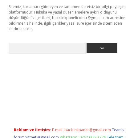
Sitemiz, kar amacı gütmeyen ve tamamen ücretsiz bir bilgi paylaşım
platformudur. Hukuka ve yasal düzenlemelere aykırı olduğunu
düşündüğünüz içerikleri,
backlinkpanelicomtr@gmail.com
adresine
bildirmeniz halinde, ilgili içerikler yasal süre içerisinde sitemizden
kaldırılacaktır.
Arama
exper.xyz
Reklam ve İletişim:
E-mail:
backlinkpaneli@gmail.com
Teams:
forumhizmeti@gmail.com
Whatsapp: 0262 606 0 726
Telegram: