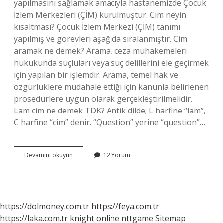
yapılmasını sağlamak amacıyla hastanemizde Çocuk
İzlem Merkezleri (ÇİM) kurulmuştur. Cim neyin
kısaltması? Çocuk İzlem Merkezi (ÇİM) tanımı
yapılmış ve görevleri aşağıda sıralanmıştır. Cim
aramak ne demek? Arama, ceza muhakemeleri
hukukunda suçluları veya suç delillerini ele geçirmek
için yapılan bir işlemdir. Arama, temel hak ve
özgürlüklere müdahale ettiği için kanunla belirlenen
prosedürlere uygun olarak gerçekleştirilmelidir.
Lam cim ne demek TDK? Antik dilde; L harfine “lam”,
C harfine “cim” denir. “Question” yerine “question”…
Cim
Devamını okuyun
12 Yorum
Ne
Demek
Tdk
https://dolmoney.com.tr
https://feya.com.tr
https://laka.com.tr
knight online
nttgame
Sitemap