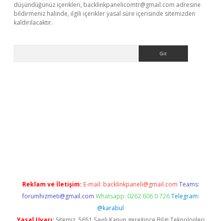
düşündüğünüz içerikleri,
backlinkpanelicomtr@gmail.com
adresine
bildirmeniz halinde, ilgili içerikler yasal süre içerisinde sitemizden
kaldırılacaktır.
Arama
tci giriş
betexper.xyz
Reklam ve İletişim:
E-mail:
backlinkpaneli@gmail.com
Teams:
forumhizmeti@gmail.com
Whatsapp: 0262 606 0 726
Telegram:
@karabul
Yasal Uyarı:
Sitemiz, 5651 Sayılı Kanun gereğince Bilgi Teknolojileri