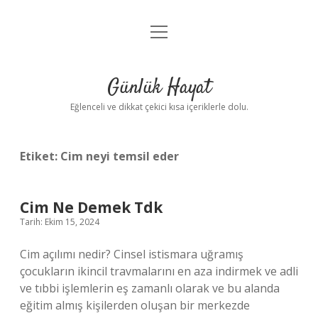
menüyü
Anasayfa
aç
Gizlilik Politikası
Günlük Hayat
Yasal Uyarı
Eğlenceli ve dikkat çekici kısa içeriklerle dolu.
Hakkımızda
Etiket:
Cim neyi temsil eder
Cim Ne Demek Tdk
Tarih: Ekim 15, 2024
Cim açılımı nedir? Cinsel istismara uğramış
çocukların ikincil travmalarını en aza indirmek ve adli
ve tıbbi işlemlerin eş zamanlı olarak ve bu alanda
eğitim almış kişilerden oluşan bir merkezde