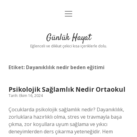
menüyü
Anasayfa
aç
Gizlilik Politikası
Günlük Hayat
Yasal Uyarı
Eğlenceli ve dikkat çekici kısa içeriklerle dolu.
Hakkımızda
Etiket:
Dayanıklılık nedir beden eğitimi
Psikolojik Sağlamlık Nedir Ortaokul
Tarih: Ekim 16, 2024
Çocuklarda psikolojik sağlamlık nedir? Dayanıklılık,
zorluklara hazırlıklı olma, stres ve travmayla başa
çıkma, zor koşullara uyum sağlama ve yıkıcı
deneyimlerden ders çıkarma yeteneğidir. Hem