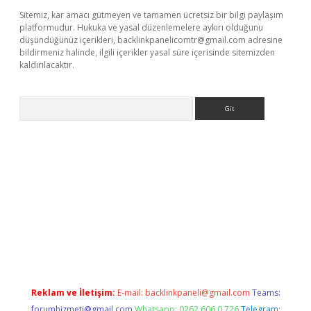
Sitemiz, kar amacı gütmeyen ve tamamen ücretsiz bir bilgi paylaşım
platformudur. Hukuka ve yasal düzenlemelere aykırı olduğunu
düşündüğünüz içerikleri,
backlinkpanelicomtr@gmail.com
adresine
bildirmeniz halinde, ilgili içerikler yasal süre içerisinde sitemizden
kaldırılacaktır.
Arama
ci giriş
betexper.xyz
Reklam ve İletişim:
E-mail:
backlinkpaneli@gmail.com
Teams:
forumhizmeti@gmail.com
Whatsapp: 0262 606 0 726
Telegram: