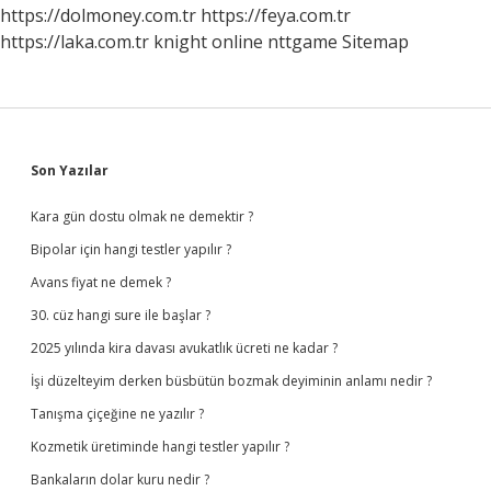
https://dolmoney.com.tr
https://feya.com.tr
https://laka.com.tr
knight online
nttgame
Sitemap
Sidebar
Son Yazılar
Kara gün dostu olmak ne demektir ?
Bipolar için hangi testler yapılır ?
Avans fiyat ne demek ?
30. cüz hangi sure ile başlar ?
2025 yılında kira davası avukatlık ücreti ne kadar ?
İşi düzelteyim derken büsbütün bozmak deyiminin anlamı nedir ?
Tanışma çiçeğine ne yazılır ?
Kozmetik üretiminde hangi testler yapılır ?
Bankaların dolar kuru nedir ?