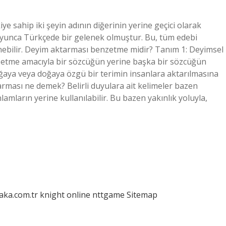
e sahip iki şeyin adının diğerinin yerine geçici olarak
boyunca Türkçede bir gelenek olmuştur. Bu, tüm edebi
ebilir. Deyim aktarması benzetme midir? Tanım 1: Deyimsel
enzetme amacıyla bir sözcüğün yerine başka bir sözcüğün
oğaya veya doğaya özgü bir terimin insanlara aktarılmasına
ması ne demek? Belirli duyulara ait kelimeler bazen
mların yerine kullanılabilir. Bu bazen yakınlık yoluyla,
laka.com.tr
knight online
nttgame
Sitemap