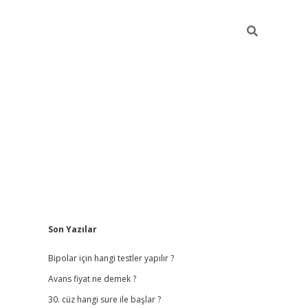
Sidebar
Son Yazılar
betci giriş
b
Bipolar için hangi testler yapılır ?
Avans fiyat ne demek ?
30. cüz hangi sure ile başlar ?