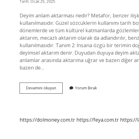
Tarih: Ocak 25, 2025
Deyim anlam aktarması nedir? Metafor, benzer ilişkiy
kullanılmasıdır. Güzel sözcüklerin kullanımı tarih 
dönemlerde ve tüm kültürel katmanlarda gözlemlen
aktarım, mecazlı aktarım olarak da adlandırılır, b
kullanılmasıdır. Tanım 2: İnsana özgü bir terimin d
deyimsel aktarım denir. Duyudan duyuya deyim aktar
anlamlar arasında aktarıma uğrar ve bazen diğer anla
bazen de…
Deyim
Devamını okuyun
Yorum Bırak
Aktarması
Istiare
Mi
https://dolmoney.com.tr
https://feya.com.tr
https://