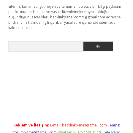
Sitemiz, kar amacı gütmeyen ve tamamen ücretsiz bir bilgi paylaşım
platformudur. Hukuka ve yasal düzenlemelere aykırı olduğunu
düşündüğünüz içerikleri,
backlinkpanelicomtr@gmail.com
adresine
bildirmeniz halinde, ilgili içerikler yasal süre içerisinde sitemizden
kaldırılacaktır.
Arama
xper.xyz
Reklam ve İletişim:
E-mail:
backlinkpaneli@gmail.com
Teams:
forumhizmeti@gmail.com
Whatsapp: 0262 606 0 726
Telegram: