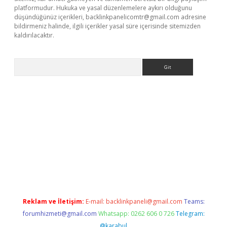
platformudur. Hukuka ve yasal düzenlemelere aykırı olduğunu
düşündüğünüz içerikleri,
backlinkpanelicomtr@gmail.com
adresine
bildirmeniz halinde, ilgili içerikler yasal süre içerisinde sitemizden
kaldırılacaktır.
Arama
xyz
Reklam ve İletişim:
E-mail:
backlinkpaneli@gmail.com
Teams:
forumhizmeti@gmail.com
Whatsapp: 0262 606 0 726
Telegram:
@karabul