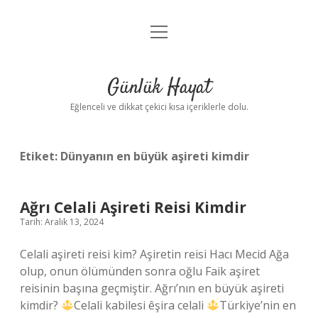
menüyü
Anasayfa
aç
Gizlilik Politikası
Günlük Hayat
Yasal Uyarı
Eğlenceli ve dikkat çekici kısa içeriklerle dolu.
Hakkımızda
Etiket:
Dünyanın en büyük aşireti kimdir
Ağrı Celali Aşireti Reisi Kimdir
Tarih: Aralık 13, 2024
Celali aşireti reisi kim? Aşiretin reisi Hacı Mecid Ağa
olup, onun ölümünden sonra oğlu Faik aşiret
reisinin başına geçmiştir. Ağrı’nın en büyük aşireti
kimdir?
Celali kabilesi êşira celali
Türkiye’nin en