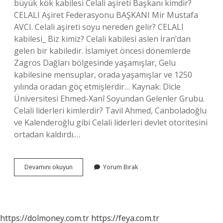
büyük kök kabilesi Celali aşireti Başkanı kimdir?
CELALI Aşiret Federasyonu BAŞKANI Mir Mustafa
AVCI. Celali aşireti soyu nereden gelir? CELALI
kabilesi_ Biz kimiz? Celali kabilesi aslen İran’dan
gelen bir kabiledir. İslamiyet öncesi dönemlerde
Zagros Dağları bölgesinde yaşamışlar, Gelu
kabilesine mensuplar, orada yaşamışlar ve 1250
yılında oradan göç etmişlerdir… Kaynak: Dicle
Üniversitesi Ehmed-Xanî Soyundan Gelenler Grubu.
Celali liderleri kimlerdir? Tavil Ahmed, Canboladoğlu
ve Kalenderoğlu gibi Celali liderleri devlet otoritesini
ortadan kaldırdı.…
Ağrı
Devamını okuyun
Yorum Bırak
Celali
Aşireti
Reisi
Kimdir
https://dolmoney.com.tr
https://feya.com.tr