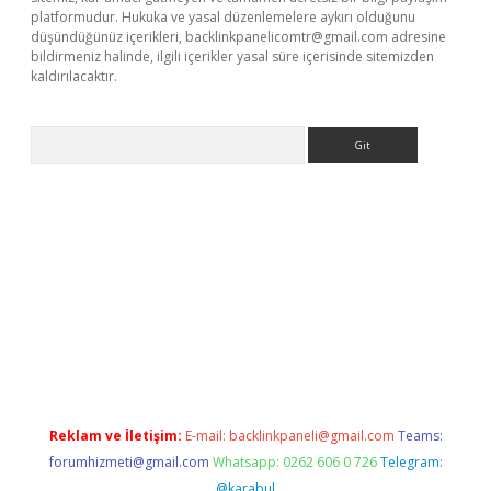
platformudur. Hukuka ve yasal düzenlemelere aykırı olduğunu
düşündüğünüz içerikleri,
backlinkpanelicomtr@gmail.com
adresine
bildirmeniz halinde, ilgili içerikler yasal süre içerisinde sitemizden
kaldırılacaktır.
Arama
ci giriş
betexper.xyz
Reklam ve İletişim:
E-mail:
backlinkpaneli@gmail.com
Teams:
forumhizmeti@gmail.com
Whatsapp: 0262 606 0 726
Telegram:
@karabul