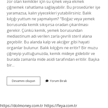
zor olan kemikler için su içmek veya ekmek
çiğnemek rahatlama sağlayabilir. Bu prosedürler işe
yaramazsa, kalın yiyecekleri yutabilirsiniz. Balık
kılçığı yuttum ne yapmalıyım? “Boğaz veya yemek
borusunda kemik sıkışırsa oradan çıkarılması
gerekir. Çünkü kemik, yemek borusundan
mediastinum adı verilen zarla çevrili steril alana
geçebilir. Bu alanda kalp ve akciğer gibi hayati
organlar bulunur. Balık kılçığını ne eritir? Bir muzu
çiğneyip yuttuğunuzda, kemik mideye gidebilir ve
burada zamanla mide asidi tarafından eritilir. Başka
bir…
Kılçık
Devamını okuyun
Yorum Bırak
Nasıl
Çıkar
https://dolmoney.com.tr
https://feya.com.tr