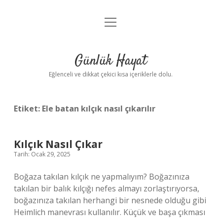
menüyü
Anasayfa
aç
Gizlilik Politikası
Günlük Hayat
Yasal Uyarı
Eğlenceli ve dikkat çekici kısa içeriklerle dolu.
Hakkımızda
Etiket:
Ele batan kılçık nasıl çıkarılır
Kılçık Nasıl Çıkar
Tarih: Ocak 29, 2025
Boğaza takılan kılçık ne yapmalıyım? Boğazınıza
takılan bir balık kılçığı nefes almayı zorlaştırıyorsa,
boğazınıza takılan herhangi bir nesnede olduğu gibi
Heimlich manevrası kullanılır. Küçük ve başa çıkması