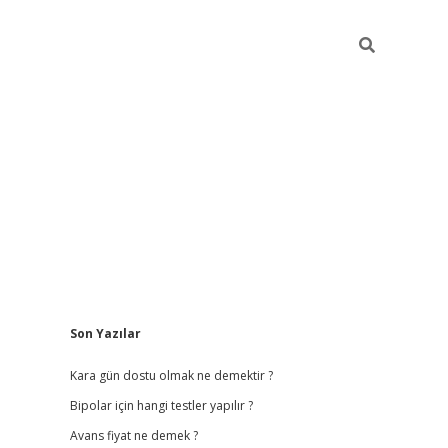
Sidebar
Son Yazılar
betci giriş
b
Kara gün dostu olmak ne demektir ?
Bipolar için hangi testler yapılır ?
Avans fiyat ne demek ?