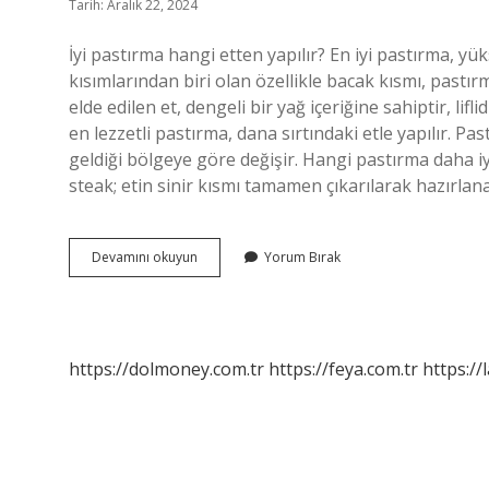
Tarih: Aralık 22, 2024
İyi pastırma hangi etten yapılır? En iyi pastırma, yükse
kısımlarından biri olan özellikle bacak kısmı, pastı
elde edilen et, dengeli bir yağ içeriğine sahiptir, lifli
en lezzetli pastırma, dana sırtındaki etle yapılır. Pa
geldiği bölgeye göre değişir. Hangi pastırma daha i
steak; etin sinir kısmı tamamen çıkarılarak hazırlan
En
Devamını okuyun
Yorum Bırak
Iyi
Pastırma
Hangi
Etten
Olur
https://dolmoney.com.tr
https://feya.com.tr
https://