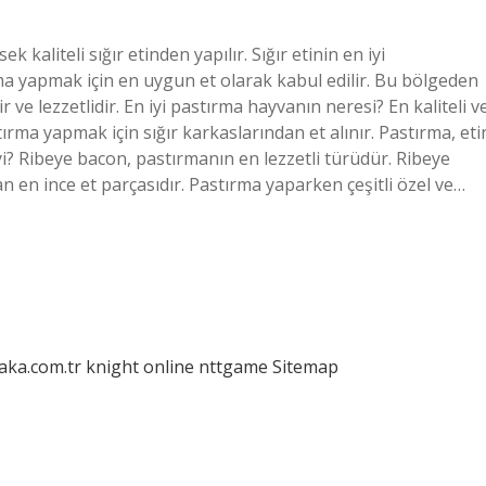
k kaliteli sığır etinden yapılır. Sığır etinin en iyi
rma yapmak için en uygun et olarak kabul edilir. Bu bölgeden
dir ve lezzetlidir. En iyi pastırma hayvanın neresi? En kaliteli v
stırma yapmak için sığır karkaslarından et alınır. Pastırma, eti
yi? Ribeye bacon, pastırmanın en lezzetli türüdür. Ribeye
an en ince et parçasıdır. Pastırma yaparken çeşitli özel ve…
laka.com.tr
knight online
nttgame
Sitemap