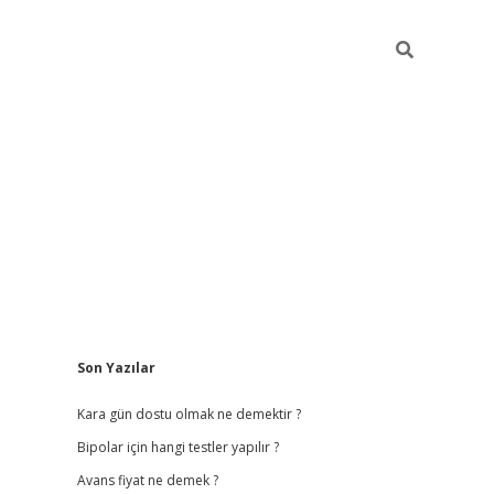
Sidebar
Son Yazılar
betci giriş
b
Kara gün dostu olmak ne demektir ?
Bipolar için hangi testler yapılır ?
Avans fiyat ne demek ?