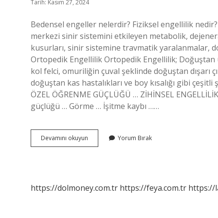
Tarih: Kasım 27, 2024
Bedensel engeller nelerdir? Fiziksel engellilik nedir?
merkezi sinir sistemini etkileyen metabolik, dejener
kusurları, sinir sistemine travmatik yaralanmalar, d
Ortopedik Engellilik Ortopedik Engellilik; Doğuştan 
kol felci, omuriliğin çuval şeklinde doğuştan dışarı 
doğuştan kas hastalıkları ve boy kısalığı gibi çeşitli
ÖZEL ÖĞRENME GÜÇLÜĞÜ … ZİHİNSEL ENGELLİLİK
güçlüğü … Görme … İşitme kaybı ……
Bedensel
Devamını okuyun
Yorum Bırak
Engel
Türleri
Nelerdir
https://dolmoney.com.tr
https://feya.com.tr
https://