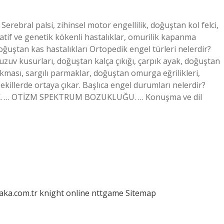
 Serebral palsi, zihinsel motor engellilik, doğuştan kol felci,
atif ve genetik kökenli hastalıklar, omurilik kapanma
oğuştan kas hastalıkları Ortopedik engel türleri nelerdir?
uzuv kusurları, doğuştan kalça çıkığı, çarpık ayak, doğuştan
çıkması, sargılı parmaklar, doğuştan omurga eğrilikleri,
 şekillerde ortaya çıkar. Başlıca engel durumları nelerdir?
. … OTİZM SPEKTRUM BOZUKLUĞU. … Konuşma ve dil
laka.com.tr
knight online
nttgame
Sitemap