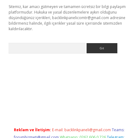
Sitemiz, kar amacı gütmeyen ve tamamen ücretsiz bir bilgi paylaşım
platformudur. Hukuka ve yasal düzenlemelere aykırı olduğunu
düşündüğünüz içerikleri,
backlinkpanelicomtr@gmail.com
adresine
bildirmeniz halinde, ilgili içerikler yasal süre içerisinde sitemizden
kaldırılacaktır.
Arama
tci giriş
betexper.xyz
Reklam ve İletişim:
E-mail:
backlinkpaneli@gmail.com
Teams:
forumhizmeti@gmail.com
Whatsapp: 0262 606 0 726
Telegram: