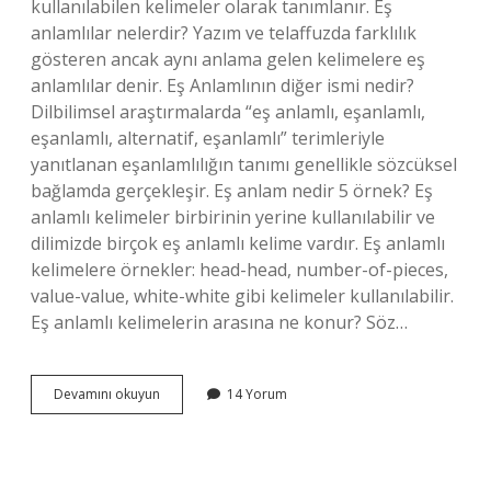
kullanılabilen kelimeler olarak tanımlanır. Eş
anlamlılar nelerdir? Yazım ve telaffuzda farklılık
gösteren ancak aynı anlama gelen kelimelere eş
anlamlılar denir. Eş Anlamlının diğer ismi nedir?
Dilbilimsel araştırmalarda “eş anlamlı, eşanlamlı,
eşanlamlı, alternatif, eşanlamlı” terimleriyle
yanıtlanan eşanlamlılığın tanımı genellikle sözcüksel
bağlamda gerçekleşir. Eş anlam nedir 5 örnek? Eş
anlamlı kelimeler birbirinin yerine kullanılabilir ve
dilimizde birçok eş anlamlı kelime vardır. Eş anlamlı
kelimelere örnekler: head-head, number-of-pieces,
value-value, white-white gibi kelimeler kullanılabilir.
Eş anlamlı kelimelerin arasına ne konur? Söz…
Eş
Devamını okuyun
14 Yorum
Anlamlı
Kelimelerin
Eş
Anlamlısı