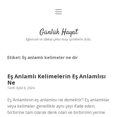
menüyü
Anasayfa
aç
Gizlilik Politikası
Günlük Hayat
Yasal Uyarı
Eğlenceli ve dikkat çekici kısa içeriklerle dolu.
Hakkımızda
Etiket:
Eş anlamlı kelimeler ne dir
Eş Anlamlı Kelimelerin Eş Anlamlısı
Ne
Tarih: Eylül 6, 2024
Eş Anlamlının eş anlamlısı ne demektir? Eş anlamlılar
veya kelimeler genellikle aynı şeyi ifade eden,
birbirine tam olarak denk olan ve birbirinin yerine