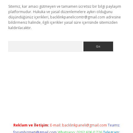
Sitemiz, kar amacı gütmeyen ve tamamen ücretsiz bir bilgi paylaşım
platformudur. Hukuka ve yasal düzenlemelere aykırı olduğunu
düşündüğünüz içerikleri,
backlinkpanelicomtr@gmail.com
adresine
bildirmeniz halinde, ilgili içerikler yasal süre içerisinde sitemizden
kaldırılacaktır.
Arama
ci giriş
betexper.xyz
Reklam ve İletişim:
E-mail:
backlinkpaneli@gmail.com
Teams:
forumhizmeti@gmail.com
Whatsapp: 0262 606 0 726
Telegram: