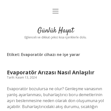
menüyü
Anasayfa
aç
Gizlilik Politikası
Günlük Hayat
Yasal Uyarı
Eğlenceli ve dikkat çekici kısa içeriklerle dolu.
Hakkımızda
Etiket:
Evaporatör cihazı ne işe yarar
Evaporatör Arızası Nasıl Anlaşılır
Tarih: Kasım 13, 2024
Evaporatör bozulursa ne olur? Genleşme vanasının
yanlış ayarlanması, buharlaştırıcı boru demetlerinin
aşırı beslenmesine neden olarak don oluşumuna yol
açabilir. Buharlaştırıcıdaki akış durumu, sıcaklığın