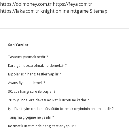
https://dolmoney.com.tr
https://feya.com.tr
https://laka.com.tr
knight online
nttgame
Sitemap
Sidebar
Son Yazılar
Tasarımı yapmak nedir ?
Kara gün dostu olmak ne demektir ?
Bipolar için hangi testler yapılır ?
Avans fiyat ne demek ?
30. cüz hangi sure ile başlar ?
2025 yılında kira davası avukatlık ücreti ne kadar ?
İşi düzelteyim derken büsbütün bozmak deyiminin anlamı nedir ?
Tanışma çiçeğine ne yazılır ?
Kozmetik üretiminde hangi testler yapılır ?