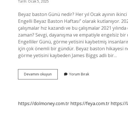
Tarih: Ocak 5, 2025
Beyaz baston Günü nedir? Her yıl Ocak ayının ikinci
Engelli Beyaz Baston Haftası” olarak kutlanıyor. 2020 y
çalışmalar hız kazandı ve bu çalışmalar 2021 yılınd
zaman? Sevgi, dayanışma ve empatiyle engelsiz bir
Engelliler Günü, görme yetisini kaybetmiş insanlar
için çok önemli bir gündür. Beyaz baston hikayesi n
görme yetisini kaybeden James Biggs adlı bir…
Beyaz
Devamını okuyun
Yorum Bırak
Baston
Günü
Ne
Zaman
https://dolmoney.com.tr
https://feya.com.tr
https://