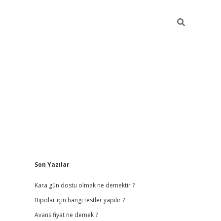
Sidebar
Son Yazılar
betci giriş
b
Kara gün dostu olmak ne demektir ?
Bipolar için hangi testler yapılır ?
Avans fiyat ne demek ?