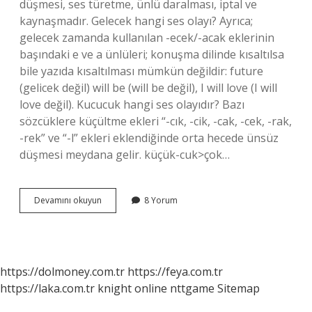
düşmesi, ses türetme, ünlü daralması, iptal ve
kaynaşmadır. Gelecek hangi ses olayı? Ayrıca;
gelecek zamanda kullanılan -ecek/-acak eklerinin
başındaki e ve a ünlüleri; konuşma dilinde kısaltılsa
bile yazıda kısaltılması mümkün değildir: future
(gelicek değil) will be (will be değil), I will love (I will
love değil). Kucucuk hangi ses olayıdır? Bazı
sözcüklere küçültme ekleri “-cık, -cik, -cak, -cek, -rak,
-rek” ve “-l” ekleri eklendiğinde orta hecede ünsüz
düşmesi meydana gelir. küçük-cuk>çok…
Bekliyor
Devamını okuyun
8 Yorum
Hangi
Ses
Olayı
https://dolmoney.com.tr
https://feya.com.tr
https://laka.com.tr
knight online
nttgame
Sitemap