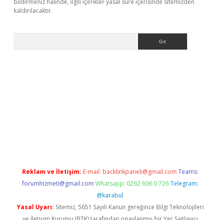
bildirmeniz halinde, ilgili içerikler yasal süre içerisinde sitemizden
kaldırılacaktır.
Arama
per.xyz
Reklam ve İletişim:
E-mail:
backlinkpaneli@gmail.com
Teams:
forumhizmeti@gmail.com
Whatsapp: 0262 606 0 726
Telegram:
@karabul
Yasal Uyarı:
Sitemiz, 5651 Sayılı Kanun gereğince Bilgi Teknolojileri
ve İletişim Kurumu (BTK) tarafından onaylanmış bir Yer Sağlayıcı