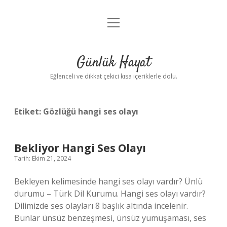
menüyü
Anasayfa
aç
Gizlilik Politikası
Günlük Hayat
Yasal Uyarı
Eğlenceli ve dikkat çekici kısa içeriklerle dolu.
Hakkımızda
Etiket:
Gözlüğü hangi ses olayı
Bekliyor Hangi Ses Olayı
Tarih: Ekim 21, 2024
Bekleyen kelimesinde hangi ses olayı vardır? Ünlü
durumu – Türk Dil Kurumu. Hangi ses olayı vardır?
Dilimizde ses olayları 8 başlık altında incelenir.
Bunlar ünsüz benzeşmesi, ünsüz yumuşaması, ses