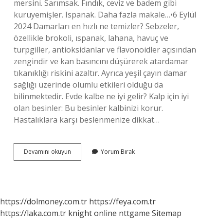
mersini. Sarımsak. Fındık, ceviz ve badem gibi
kuruyemişler. Ispanak. Daha fazla makale…•6 Eylül
2024 Damarları en hızlı ne temizler? Sebzeler,
özellikle brokoli, ıspanak, lahana, havuç ve
turpgiller, antioksidanlar ve flavonoidler açısından
zengindir ve kan basıncını düşürerek atardamar
tıkanıklığı riskini azaltır. Ayrıca yeşil çayın damar
sağlığı üzerinde olumlu etkileri olduğu da
bilinmektedir. Evde kalbe ne iyi gelir? Kalp için iyi
olan besinler: Bu besinler kalbinizi korur.
Hastalıklara karşı beslenmenize dikkat…
Kalbi
Devamını okuyun
Yorum Bırak
Ne
Temizler
https://dolmoney.com.tr
https://feya.com.tr
https://laka.com.tr
knight online
nttgame
Sitemap