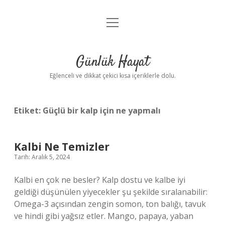
menüyü
Anasayfa
aç
Gizlilik Politikası
Günlük Hayat
Yasal Uyarı
Eğlenceli ve dikkat çekici kısa içeriklerle dolu.
Hakkımızda
Etiket:
Güçlü bir kalp için ne yapmalı
Kalbi Ne Temizler
Tarih: Aralık 5, 2024
Kalbi en çok ne besler? Kalp dostu ve kalbe iyi
geldiği düşünülen yiyecekler şu şekilde sıralanabilir:
Omega-3 açısından zengin somon, ton balığı, tavuk
ve hindi gibi yağsız etler. Mango, papaya, yaban