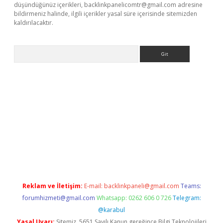
düşündüğünüz içerikleri,
backlinkpanelicomtr@gmail.com
adresine
bildirmeniz halinde, ilgili içerikler yasal süre içerisinde sitemizden
kaldırılacaktır.
Arama
tci giriş
betexper.xyz
Reklam ve İletişim:
E-mail:
backlinkpaneli@gmail.com
Teams:
forumhizmeti@gmail.com
Whatsapp: 0262 606 0 726
Telegram:
@karabul
Yasal Uyarı:
Sitemiz, 5651 Sayılı Kanun gereğince Bilgi Teknolojileri