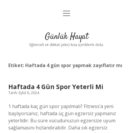
menüyü
Anasayfa
aç
Gizlilik Politikası
Günlük Hayat
Yasal Uyarı
Eğlenceli ve dikkat çekici kısa içeriklerle dolu.
Hakkımızda
Etiket:
Haftada 4 gün spor yapmak zayıflatır mı
Haftada 4 Gün Spor Yeterli Mi
Tarih: Eylül 6, 2024
1 haftada kaç gün spor yapılmalı? Fitness’a yeni
başlıyorsanız, haftada üç gün egzersiz yapmanız
yeterlidir. Bu süre vücudunuzun egzersize uyum
sağlamasını hızlandırabilir. Daha sık egzersiz