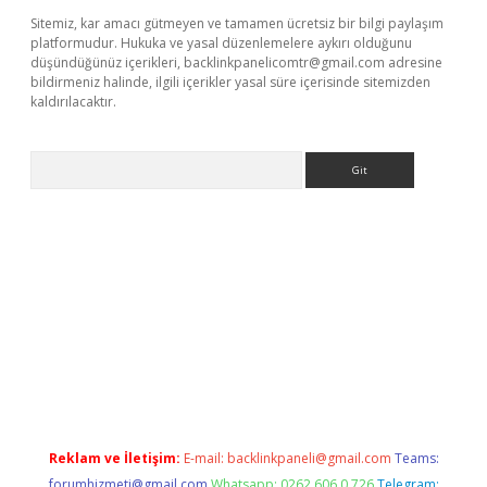
Sitemiz, kar amacı gütmeyen ve tamamen ücretsiz bir bilgi paylaşım
platformudur. Hukuka ve yasal düzenlemelere aykırı olduğunu
düşündüğünüz içerikleri,
backlinkpanelicomtr@gmail.com
adresine
bildirmeniz halinde, ilgili içerikler yasal süre içerisinde sitemizden
kaldırılacaktır.
Arama
ci giriş
betexper.xyz
Reklam ve İletişim:
E-mail:
backlinkpaneli@gmail.com
Teams:
forumhizmeti@gmail.com
Whatsapp: 0262 606 0 726
Telegram: