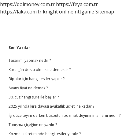
Mi
https://dolmoney.com.tr
https://feya.com.tr
https://laka.com.tr
knight online
nttgame
Sitemap
Sidebar
Son Yazılar
Tasarımı yapmak nedir ?
Kara gün dostu olmak ne demektir ?
Bipolar için hangi testler yapılır ?
Avans fiyat ne demek ?
30. cüz hangi sure ile başlar ?
2025 yılında kira davası avukatlık ücreti ne kadar ?
İşi düzelteyim derken büsbütün bozmak deyiminin anlamı nedir ?
Tanışma çiçeğine ne yazılır ?
Kozmetik üretiminde hangi testler yapılır ?