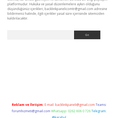
platformudur. Hukuka ve yasal düzenlemelere aykırı olduğunu
düşündüğünüz içerikleri,
backlinkpanelicomtr@gmail.com
adresine
bildirmeniz halinde, ilgili içerikler yasal süre içerisinde sitemizden
kaldırılacaktır.
Arama
ci giriş
betexper.xyz
Reklam ve İletişim:
E-mail:
backlinkpaneli@gmail.com
Teams:
forumhizmeti@gmail.com
Whatsapp: 0262 606 0 726
Telegram:
@karabul