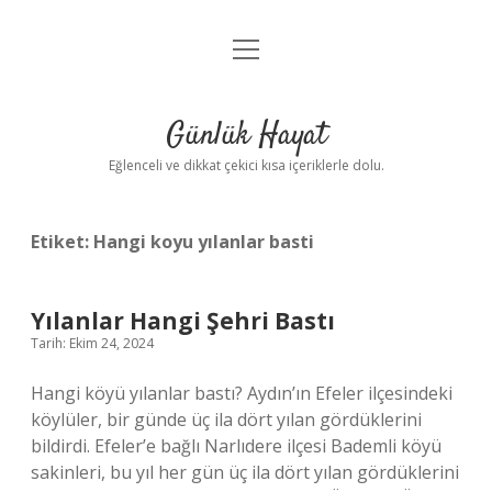
menüyü
Anasayfa
aç
Gizlilik Politikası
Günlük Hayat
Yasal Uyarı
Eğlenceli ve dikkat çekici kısa içeriklerle dolu.
Hakkımızda
Etiket:
Hangi koyu yılanlar basti
Yılanlar Hangi Şehri Bastı
Tarih: Ekim 24, 2024
Hangi köyü yılanlar bastı? Aydın’ın Efeler ilçesindeki
köylüler, bir günde üç ila dört yılan gördüklerini
bildirdi. Efeler’e bağlı Narlıdere ilçesi Bademli köyü
sakinleri, bu yıl her gün üç ila dört yılan gördüklerini