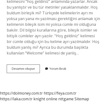
kelimesini “hoş geldiniz” anlamında yazarlar. Ancak
bu yanlıştır ve bu tür metinler yasaklanmalıdır. Hoş
buldum birleşik mi? Türkçede kelimelerin ayrı mı
yoksa yan yana mı yazılması gerektiğini anlamak için
kelimenin bileşik isim mi yoksa cümle mi olduğuna
bakılır. Dil bilgisi kurallarına göre, bileşik isimler ve
bitişik cümleler ayrı yazılır. “Hoş geldiniz” kelimesi
bir cümle olduğu için bu kelime ayrı yazılmalıdır. Hoş
buldum yanlış mı? Ayrıca bu durumda başlıkta
kullanılan “Welcome” kelimesi de yanlış…
Hoş
Devamını okuyun
Yorum Bırak
Bulmak
Ayrı
Mı
Bitişik
Mi
https://dolmoney.com.tr
https://feya.com.tr
https://laka.com.tr
knight online
nttgame
Sitemap