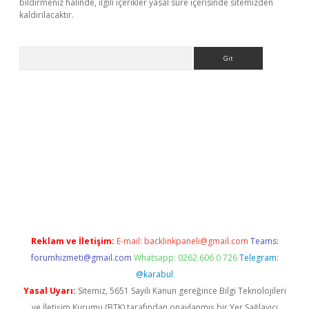
bildirmeniz halinde, ilgili içerikler yasal süre içerisinde sitemizden
kaldırılacaktır.
Arama
ci giriş
betexper.xyz
Reklam ve İletişim:
E-mail:
backlinkpaneli@gmail.com
Teams:
forumhizmeti@gmail.com
Whatsapp: 0262 606 0 726
Telegram:
@karabul
Yasal Uyarı:
Sitemiz, 5651 Sayılı Kanun gereğince Bilgi Teknolojileri
ve İletişim Kurumu (BTK) tarafından onaylanmış bir Yer Sağlayıcı