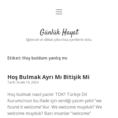
menüyü
Anasayfa
aç
Gizlilik Politikası
Günlük Hayat
Yasal Uyarı
Eğlenceli ve dikkat çekici kısa içeriklerle dolu.
Hakkımızda
Etiket:
Hoş buldum yanlış mı
Hoş Bulmak Ayrı Mı Bitişik Mi
Tarih: Aralık 19, 2024
Hoş bulmak nasıl yazılır TDK? Türkçe Dil
Kurumu’nun bu ifade için verdiği yazım şekli “we
found it welcome”dur. We welcome muyduk? We
welcome muyduk? Bazı insanlar “welcome”