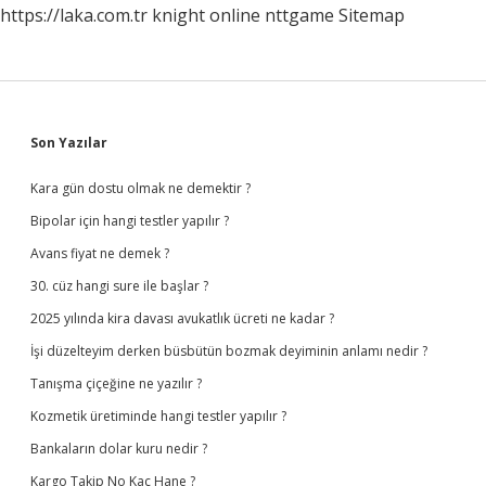
https://laka.com.tr
knight online
nttgame
Sitemap
Sidebar
Son Yazılar
Kara gün dostu olmak ne demektir ?
Bipolar için hangi testler yapılır ?
Avans fiyat ne demek ?
30. cüz hangi sure ile başlar ?
2025 yılında kira davası avukatlık ücreti ne kadar ?
İşi düzelteyim derken büsbütün bozmak deyiminin anlamı nedir ?
Tanışma çiçeğine ne yazılır ?
Kozmetik üretiminde hangi testler yapılır ?
Bankaların dolar kuru nedir ?
Kargo Takip No Kaç Hane ?