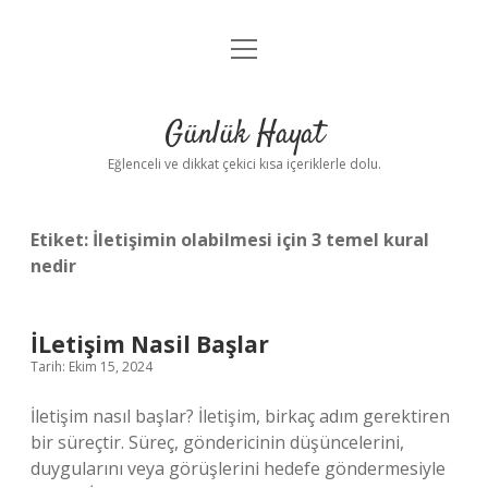
menüyü
Anasayfa
aç
Gizlilik Politikası
Günlük Hayat
Yasal Uyarı
Eğlenceli ve dikkat çekici kısa içeriklerle dolu.
Hakkımızda
Etiket:
İletişimin olabilmesi için 3 temel kural
nedir
İLetişim Nasil Başlar
Tarih: Ekim 15, 2024
İletişim nasıl başlar? İletişim, birkaç adım gerektiren
bir süreçtir. Süreç, göndericinin düşüncelerini,
duygularını veya görüşlerini hedefe göndermesiyle