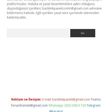
platformudur. Hukuka ve yasal düzenlemelere aykırı olduğunu
düşündüğünüz içerikleri,
backlinkpanelicomtr@gmail.com
adresine
bildirmeniz halinde, ilgili içerikler yasal süre içerisinde sitemizden
kaldırılacaktır.
Arama
iş
betexper.xyz
Reklam ve İletişim:
E-mail:
backlinkpaneli@gmail.com
Teams:
forumhizmeti@gmail.com
Whatsapp: 0262 606 0 726
Telegram:
@karabul