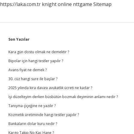
https://laka.com.tr
knight online
nttgame
Sitemap
Sidebar
Son Yazılar
Kara gün dostu olmak ne demektir ?
Bipolar için hangi testler yapılır ?
Avans fiyat ne demek ?
30. cüz hangi sure ile başlar ?
2025 yılında kira davası avukatlık ücreti ne kadar ?
İşi düzelteyim derken büsbütün bozmak deyiminin anlamı nedir ?
Tanışma çiçeğine ne yazılır ?
Kozmetik üretiminde hangi testler yapılır ?
Bankaların dolar kuru nedir ?
Kargo Takip No Kaç Hane ?