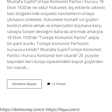
Mustafa SuphiTürkiye Komünist Partisi / Kurucu 18
Ekim 1920’de ne oldu? Hükümet, dış etkilerle ülkenin
bazı bölgelerinde sosyalist hareketlerin ortaya
çıkmasını önlemek, hükümete muhalif sol güçleri
kontrol altına almak ve emperyalist düşmana karşı
savaşta Sovyet desteğini daha da artırmak amacıyla
18 Ekim 1920’de “Türkiye Komünist Partisi” adıyla
bir parti kurdu. Türkiye komünist Partisinin
kurucusu kimdir? Mustafa SuphiTürkiye Komünist
Partisi / Kurucu Komünist kim cikardi? 20. yüzyılın
başından beri dünya siyasetindeki büyük güçlerden
biri olarak,…
Türkiye
Devamını okuyun
12 Yorum
Komünist
Fırkası
Ne
Zaman
https://dolmoney.com.tr
https://feya.com.tr