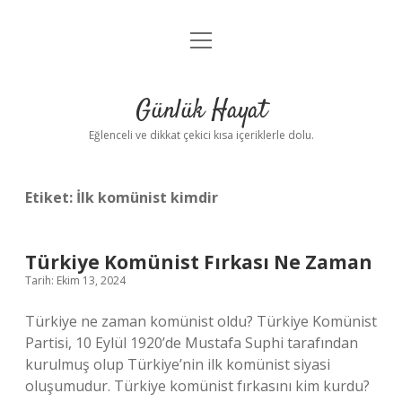
menüyü
Anasayfa
aç
Gizlilik Politikası
Günlük Hayat
Yasal Uyarı
Eğlenceli ve dikkat çekici kısa içeriklerle dolu.
Hakkımızda
Etiket:
İlk komünist kimdir
Türkiye Komünist Fırkası Ne Zaman
Tarih: Ekim 13, 2024
Türkiye ne zaman komünist oldu? Türkiye Komünist
Partisi, 10 Eylül 1920’de Mustafa Suphi tarafından
kurulmuş olup Türkiye’nin ilk komünist siyasi
oluşumudur. Türkiye komünist fırkasını kim kurdu?