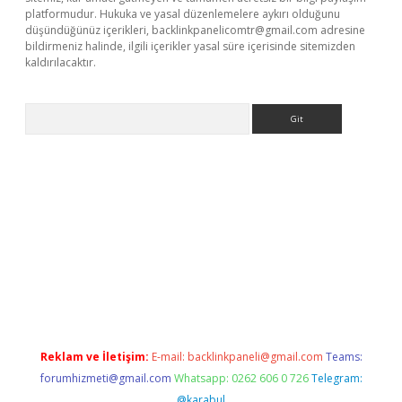
platformudur. Hukuka ve yasal düzenlemelere aykırı olduğunu
düşündüğünüz içerikleri,
backlinkpanelicomtr@gmail.com
adresine
bildirmeniz halinde, ilgili içerikler yasal süre içerisinde sitemizden
kaldırılacaktır.
Arama
tci giriş
betexper.xyz
Reklam ve İletişim:
E-mail:
backlinkpaneli@gmail.com
Teams:
forumhizmeti@gmail.com
Whatsapp: 0262 606 0 726
Telegram:
@karabul