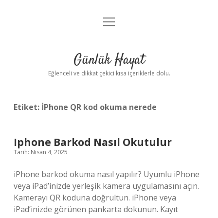
menüyü
Anasayfa
aç
Gizlilik Politikası
Günlük Hayat
Yasal Uyarı
Eğlenceli ve dikkat çekici kısa içeriklerle dolu.
Hakkımızda
Etiket:
İPhone QR kod okuma nerede
Iphone Barkod Nasıl Okutulur
Tarih: Nisan 4, 2025
iPhone barkod okuma nasıl yapılır? Uyumlu iPhone
veya iPad’inizde yerleşik kamera uygulamasını açın.
Kamerayı QR koduna doğrultun. iPhone veya
iPad’inizde görünen pankarta dokunun. Kayıt