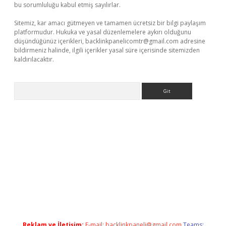
bu sorumluluğu kabul etmiş sayılırlar.
Sitemiz, kar amacı gütmeyen ve tamamen ücretsiz bir bilgi paylaşım
platformudur. Hukuka ve yasal düzenlemelere aykırı olduğunu
düşündüğünüz içerikleri,
backlinkpanelicomtr@gmail.com
adresine
bildirmeniz halinde, ilgili içerikler yasal süre içerisinde sitemizden
kaldırılacaktır.
Arama
i giriş
betexper.xyz
Reklam ve İletişim:
E-mail:
backlinkpaneli@gmail.com
Teams: