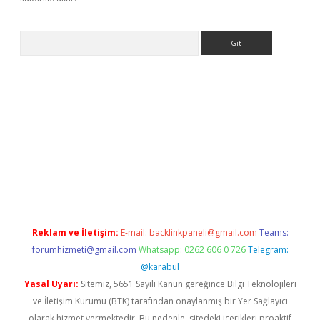
Arama
etci giriş
betexper.xyz
Reklam ve İletişim:
E-mail:
backlinkpaneli@gmail.com
Teams:
forumhizmeti@gmail.com
Whatsapp: 0262 606 0 726
Telegram:
@karabul
Yasal Uyarı:
Sitemiz, 5651 Sayılı Kanun gereğince Bilgi Teknolojileri
ve İletişim Kurumu (BTK) tarafından onaylanmış bir Yer Sağlayıcı
olarak hizmet vermektedir. Bu nedenle, sitedeki içerikleri proaktif