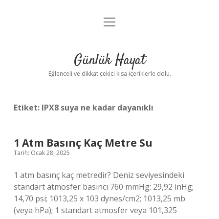
menüyü
Anasayfa
aç
Gizlilik Politikası
Günlük Hayat
Yasal Uyarı
Eğlenceli ve dikkat çekici kısa içeriklerle dolu.
Hakkımızda
Etiket:
IPX8 suya ne kadar dayanıklı
1 Atm Basınç Kaç Metre Su
Tarih: Ocak 28, 2025
1 atm basınç kaç metredir? Deniz seviyesindeki
standart atmosfer basıncı 760 mmHg; 29,92 inHg;
14,70 psi; 1013,25 x 103 dynes/cm2; 1013,25 mb
(veya hPa); 1 standart atmosfer veya 101,325