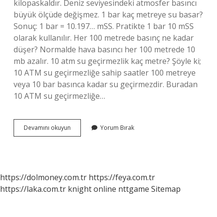
kilopaskaldır. Deniz seviyesindeki atmosfer basıncı
büyük ölçüde değişmez. 1 bar kaç metreye su basar?
Sonuç: 1 bar = 10.197… mSS. Pratikte 1 bar 10 mSS
olarak kullanılır. Her 100 metrede basınç ne kadar
düşer? Normalde hava basıncı her 100 metrede 10
mb azalır. 10 atm su geçirmezlik kaç metre? Şöyle ki;
10 ATM su geçirmezliğe sahip saatler 100 metreye
veya 10 bar basınca kadar su geçirmezdir. Buradan
10 ATM su geçirmezliğe…
1
Devamını okuyun
Yorum Bırak
Atm
Basınç
Kaç
Metre
Su
https://dolmoney.com.tr
https://feya.com.tr
https://laka.com.tr
knight online
nttgame
Sitemap