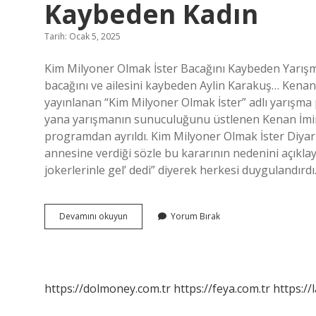
Kaybeden Kadın
Tarih: Ocak 5, 2025
Kim Milyoner Olmak İster Bacağını Kaybeden Yarışm
bacağını ve ailesini kaybeden Aylin Karakuş… Kenan
yayınlanan “Kim Milyoner Olmak İster” adlı yarışma
yana yarışmanın sunuculuğunu üstlenen Kenan İmirz
programdan ayrıldı. Kim Milyoner Olmak İster Diyar
annesine verdiği sözle bu kararının nedenini açıkla
jokerlerinle gel’ dedi” diyerek herkesi duygulandırd
Kim
Devamını okuyun
Yorum Bırak
Milyoner
Olmak
Ister
Bacağını
Kaybeden
https://dolmoney.com.tr
https://feya.com.tr
https://
Kadın