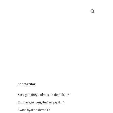
Sidebar
Son Yazılar
betci giriş
Kara gün dostu olmak ne demektir ?
Bipolar için hangi testler yapılır ?
Avans fiyat ne demek ?