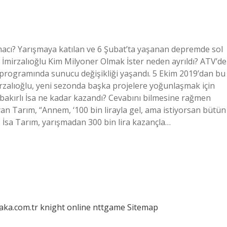
acı? Yarışmaya katılan ve 6 Şubat’ta yaşanan depremde sol
 İmirzalıoğlu Kim Milyoner Olmak İster neden ayrıldı? ATV’de
 programında sunucu değişikliği yaşandı. 5 Ekim 2019’dan bu
alıoğlu, yeni sezonda başka projelere yoğunlaşmak için
bakırlı İsa ne kadar kazandı? Cevabını bilmesine rağmen
yan Tarım, “Annem, ‘100 bin lirayla gel, ama istiyorsan bütün
ı. İsa Tarım, yarışmadan 300 bin lira kazançla…
laka.com.tr
knight online
nttgame
Sitemap